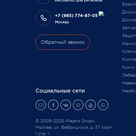
Бесплатно для регионов
Бодил
Всегда Ваш, Pajero Shop
Диски
Ваш Pa
+7 (985) 774-87-05
3 февраля 2022
Домкр
Москва
9 июля
Запча
Защита
Обратный звонок
Канис
Клетк
Компр
Кунги
Лебед
Навес
Социальные сети
Необх
© 2008-2025 «Pajero Shop»,
Москва, ул. Фабрициуса, д. 37 корп.
1 стр. 1