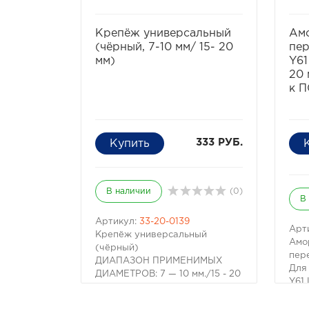
избранное
сравнить
Крепёж универсальный
Ам
(чёрный, 7-10 мм/ 15- 20
пер
мм)
Y61
20 
к 
333 РУБ.
В наличии
(0)
В
Артикул:
33-20-0139
Арт
Крепёж универсальный
Амо
(чёрный)
пер
ДИАПАЗОН ПРИМЕНИМЫХ
Для 
ДИАМЕТРОВ: 7 — 10 мм./15 - 20
Y61
мм.
Про
Универсальное крепление 33-
Emu