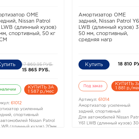
избранное
сравнить
избранное
сравнит
ортизатор OME
Амортизатор OME
едний, Nissan Patrol
задний, Nissan Patrol Y6
 LWB (длинный кузов)
LWB (длинный кузов) 3
мм, спортивный, 50 кг
50 мм, спортивный,
ПСМ
средняя нагр
17 869,95 РУБ.
18 810 Р
15 865 РУБ.
КУПИТЬ З
Под заказ
КУПИТЬ ЗА
1 881 р./ме
 наличии
1 587 р./мес
Артикул:
61014
икул:
61012
Амортизатор усиленный
ртизатор усиленный
задний, спортивный
едний, спортивный
Для автомобилей Nissan Patr
автомобилей Nissan Patrol
Y61 LWB (длинный кузов) 30
 LWB (длинный кузов) 20мм
50мм
изводитель OME (Old Man
Производитель OME (Old Ma
)