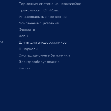
Тормозная система из нержавейки
сии
011 г.
Трансмиссия Off-Road
ется
Универсальные крепления
ного
Усиленные сцепления
Фаркопы
Хабы
ки
Шины для внедорожников
Шноркели
ТС
Экспедиционные багажники
Электрооборудование
Якори
ь,
а
занием
ие,