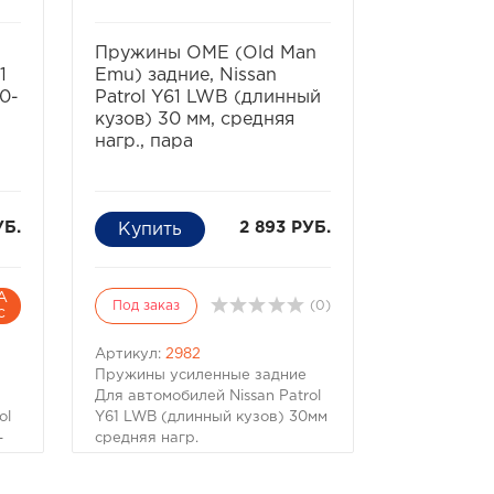
ь
избранное
сравнить
избра
Пружины OME (Old Man
Кнопка в
1
Emu) задние, Nissan
оптики Li
0-
Patrol Y61 LWB (длинный
Nissan Pa
кузов) 30 мм, средняя
нагр., пара
УБ.
2 893 РУБ.
А
Под заказ
(0)
Под заказ
с
Артикул:
2982
Артикул:
C
Пружины усиленные задние
Кнопка тип
Для автомобилей Nissan Patrol
фиксацией 
ol
Y61 LWB (длинный кузов) 30мм
положениях
-
средняя нагр.
Кнопка име
Цена указана за пару (2шт.)
размер, под
n
Производитель OME (Old Man
- NISSAN Pa