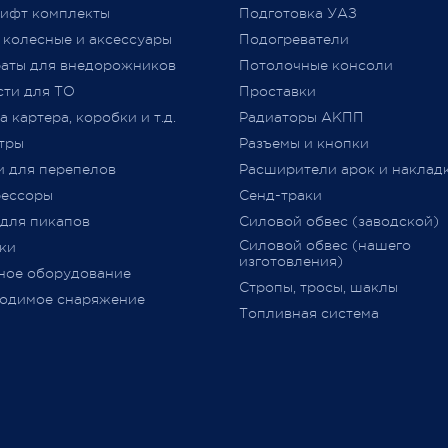
ифт комплекты
Подготовка УАЗ
принятого Решением Комис
 колесные и аксессуары
Подогреватели
Таможенного союза от 09.12.2
jero Shop.
аты для внедорожников
№ 877 (с изменениями)
Потолочные консоли
явля
 2021
«
Одобрение Типа Транспорт
сти для ТО
Проставки
Средства
»
(
далее –
ОТТС).
 картера, коробки и т.д.
Радиаторы АКПП
тры
Разъемы и кнопки
После прохождения всех
и для перепелов
Расширители арок и наклад
испытаний и проверок на
ессоры
Сенд-траки
соответствие требований
ТР
 для пикапов
Силовой обвес (заводской)
018/2011
,
аккредитованным
Силовой обвес (нашего
ки
органом сертификации
изготовления)
ное оборудование
оформляется
ОТТС
на
Стропы, тросы, шаклы
определённую марку и модел
одимое снаряжение
Топливная система
данный документ
выдается н
определённую партию
транспортных средств с ука
номеров
VIN
(**********001
-
**************999) и в нем
перечислено всё оборудован