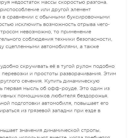
руя недостаток массы скоростью разгона.
приспособление или другой элемент
я в сравнении с обычными буксировочными
ностью исключить возможность отрыва чего-
 тросом невозможно, то применение
тельного соблюдения техники безопасности,
ду сцепленными автомобилями, а также
удобно скручивать её в тугой рулон подобно
 перевозки и простоты разворачивания. Этим
круглого сечения. Купить динамическую
ь первая мысль об офф-роуде. Это один из
тивных помощников любителя бездорожья.
ьной подготовки автомобиля, повышает его
ираться из грязевой западни при езде в
ньшает значения динамической стропы.
ередко используют вместе, когда требуется