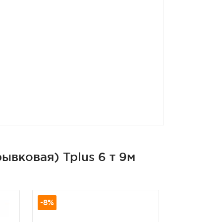
ывковая) Tplus 6 т 9м
-8%