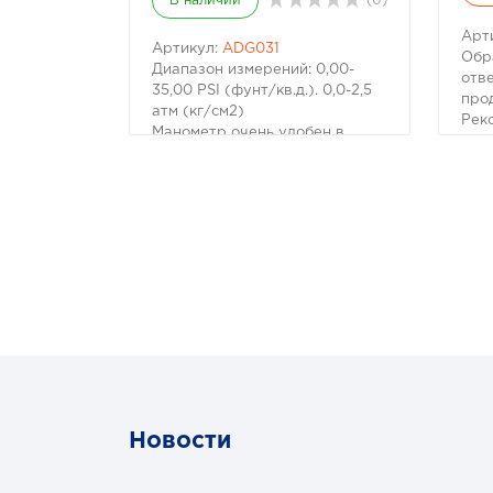
В наличии
(0)
Арт
Артикул:
ADG031
Обр
Диапазон измерений: 0,00-
отв
35,00 PSI (фунт/кв.д.). 0,0-2,5
про
атм (кг/см2)
Рек
Манометр очень удобен в
при
использовании, так как
Вст
снабжен специальным
50х5
спускным клапаном
шар
"дефлятором", позволяющим
Уни
снижать уровень давления в
быс
колесе.
авт
Джиперы-профессионалы,
Уни
которые, для улучшения
про
проходимости автомобиля,
при
преодолевают препятствия на
Мех
полуспущенных колесах, по
уст
достоинству оценят эту
Уни
функцию.
вод
Технические характеристики:
сце
Новости
- Диапазон измерений: 0,00-
Кол
35,00 PSI (фунт/кв.д.). 0,0-2,5
кре
атм (кг/см2).