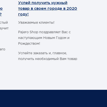
Диаметр ко
Успей получить нужный
Теперь мы
ию
товар в своем городе в 2020
WhatsApp
?
году!
Уважаемые 
астый
Уважаемые клиенты!
С сегодняш
вучит
Pajero Shop поздравляет Вас с
WhatsApp
!
наступающим Новым Годом и
Наш номер 
Рождеством!
+7 (495) 77
его
Успейте заказать и, главное,
получить необходимый Вам товар
в своём городе, ознакомившись с
графиком работы Транспортных
ли
Компаний в новогодние и
праздничные дни:
Спасибо, чт
становитьс
График последних отправок
ться
"Деловыми линиями"
Ваш Pajero 
График последних отправок