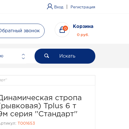
|
Вход
Регистрация
Корзина
0
Обратный звонок
0 руб.
Искать
ию
рт''
Динамическая стропа
(рывковая) Tplus 6 т
9м серия ''Стандарт''
Артикул:
T001653