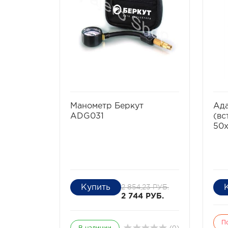
избранное
сравнить
Манометр Беркут
Ад
ADG031
(вс
50x
2 854,23 РУБ.
2 744 РУБ.
П