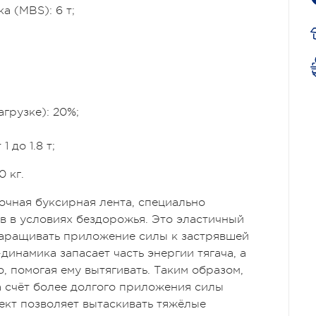
 (MBS): 6 т;
грузке): 20%;
 до 1.8 т;
0 кг.
рочная буксирная лента, специально
в в условиях бездорожья. Это эластичный
наращивать приложение силы к застрявшей
-динамика запасает часть энергии тягача, а
о, помогая ему вытягивать. Таким образом,
а счёт более долгого приложения силы
ект позволяет вытаскивать тяжёлые