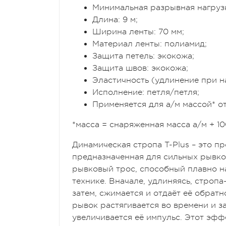
Минимальная разрывная нагрузка
Длина: 9 м;
Ширина ленты: 70 мм;
Материал ленты: полиамид;
Защита петель: экокожа;
Защита швов: экокожа;
Эластичность (удлинение при на
Исполнение: петля/петля;
Применяется для а/м массой* от 1
*масса = снаряженная масса а/м + 10
Динамическая стропа
T-Plus
– это п
предназначенная для сильных рывко
рывковый трос, способный плавно 
технике. Вначале, удлиняясь, стропа
затем, сжимается и отдаёт её обратн
рывок растягивается во времени и з
увеличивается её импульс. Этот эфф