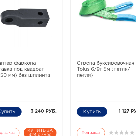
избранное
сравнить
избранное
сравнит
аптер фаркопа
Стропа буксировочная
тавка под квадрат
Tplus 6/9т 5м (петля/
50 мм) без шплинта
петля)
3 240 РУБ.
1 127 Р
КУПИТЬ ЗА
од заказ
Под заказ
324 р./мес