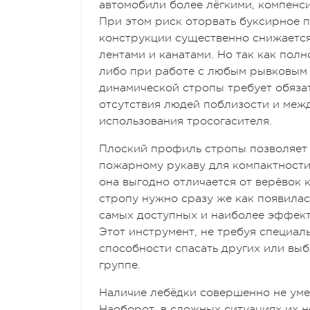
автомобили более лёгкими, компенси
При этом риск оторвать буксирное 
конструкции существенно снижаетс
лентами и канатами. Но так как пол
либо при работе с любым рывковым
динамической стропы требует обяза
отсутствия людей поблизости и меж
использования тросогасителя.
Плоский профиль стропы позволяет 
пожарному рукаву для компактности
она выгодно отличается от верёвок 
стропу нужно сразу же как появилас
самых доступных и наиболее эффек
Этот инструмент, не требуя специал
способности спасать других или выб
группе.
Наличие лебёдки совершенно не уме
Наоборот, в сложных ситуациях их н