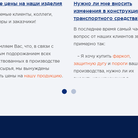
шка фаркопа под квадрат
е цены на наши изделия
Нужно ли мне вносить
50 мм с фиксатором
изменения в конструкц
 шара.
емые клиенты, коллеги,
транспортного средства
 шакла.
еры и заказчики!
т: черный
В последнее время самый ч
адка на фаркоп
олитная, под квадратный
вопрос от наших клиентов з
филь - предназначена для
примерно так:
ляем Вас, что, в связи с
спечения горизонтального
ым подорожанием всех
ожения дышла прицепа,
– Я хочу купить
фаркоп
,
пится к предварительно
ствованных в производстве
защитную дугу
и
пороги
ваш
ановленной раме на
 сырья, мы вынуждены
производства, нужно ли их
омобиле.
ть цены на
нашу продукцию
.
бенности:
вносить как изменения в
 шара
конструкцию транспортного
ю 15-и летнюю историю
метр отверстия под палец
средства и что мне будет, ес
а 24 мм
 организации и
 квадратный профиль
меня остановят сотрудники
водства мы поднимали цены
 квадрат 50*50 мм
ГИБДД?
аз, но с учётом
т: черный
чайшей экономической
Давайте попробуем разобра
новки, разрыва бизнес-
нужно или нет?
в международного