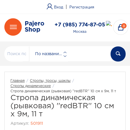
|
Вход
Регистрация
Pajero
+7 (985) 774-87-05
0
Shop
Москва
По названию
Главная
/
Стропы, тросы, шаклы
/
Стропы динамические
/
Стропа динамическая (рывковая) ''redBTR'' 10 см х 9м, 11 т
Стропа динамическая
(рывковая) ''redBTR'' 10 см
х 9м, 11 т
Артикул:
501911