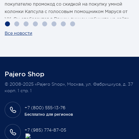
покупателю промокод со скидкой на покупку умной
колонки Капсула с голосовым помощником Маруся от
VK. Он отобразится в Вашем личном кабинете на сайте
магазина Pajero Shop 14 февраля.
Все новости
Также 1 марта 2022 года мы разыграем одну умную
колонку среди наших покупателей, оплативших свой
заказ в феврале этого года.
Pajero Shop
Всегда Ваш, Pajero Shop
© 2008-2025 «Pajero Shop», Москва, ул. Фабрициуса, д. 37
3 февраля 2022
корп. 1 стр. 1
+7 (800) 555-13-76
Бесплатно для регионов
+7 (985) 774-87-05