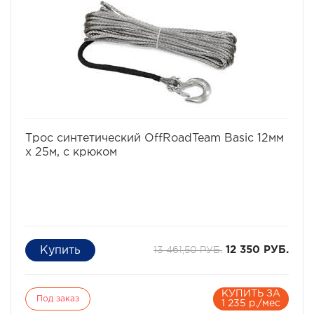
избранное
сравнить
Трос синтетический OffRoadTeam Basic 12мм
х 25м, с крюком
13 461,50 РУБ.
12 350 РУБ.
КУПИТЬ ЗА
Под заказ
1 235 р./мес