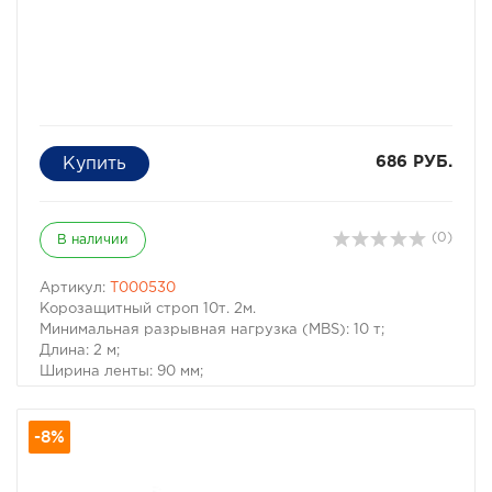
686 РУБ.
(0)
В наличии
Артикул:
T000530
Корозащитный строп 10т. 2м.
Минимальная разрывная нагрузка (MBS): 10 т;
Длина: 2 м;
Ширина ленты: 90 мм;
Материал ленты: полиэстер;
Защита петель: экокожа;
-8%
Исполнение: Петля/Петля;