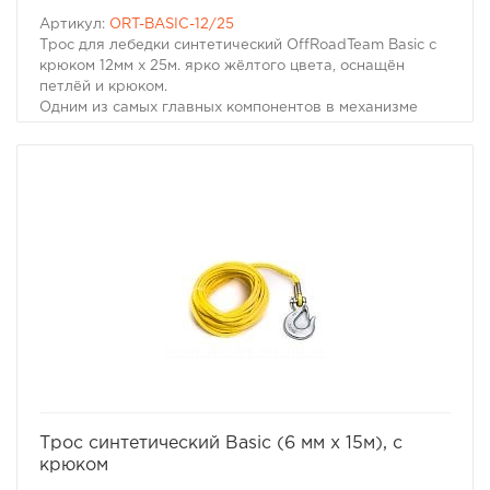
Артикул:
ORT-BASIC-12/25
Трос для лебедки синтетический OffRoadTeam Basic с
крюком 12мм х 25м. ярко жёлтого цвета, оснащён
петлёй и крюком.
Одним из самых главных компонентов в механизме
лебёдки является трос. На данный момент, всё
большую популярность приобретают синтетические
троса. Синтетический трос безопасен, прочен, приятен
в работе, обладает способностью удерживаться на
воде.
Особенности:
Длинна - 25 метров
Диаметр - 12 мм.
Нагрузка на разрыв - 12300 kg/ 27116 lbs
Цвет - ярко жёлтый
избранное
сравнить
Трос синтетический Basic (6 мм х 15м), с
крюком