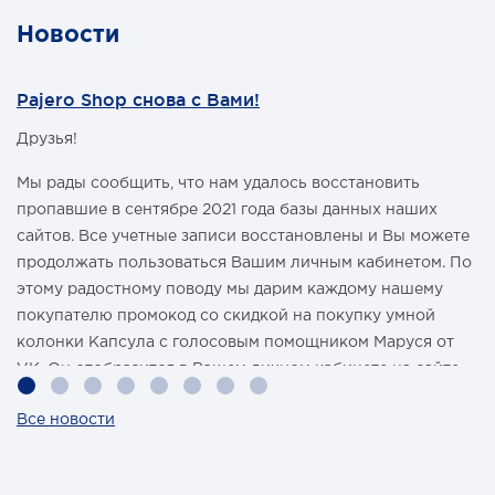
Новости
Pajero Shop снова с Вами!
Друзья!
Мы рады сообщить, что нам удалось восстановить
пропавшие в сентябре 2021 года базы данных наших
сайтов. Все учетные записи восстановлены и Вы можете
продолжать пользоваться Вашим личным кабинетом. По
этому радостному поводу мы дарим каждому нашему
покупателю промокод со скидкой на покупку умной
колонки Капсула с голосовым помощником Маруся от
VK. Он отобразится в Вашем личном кабинете на сайте
магазина Pajero Shop 14 февраля.
Все новости
Также 1 марта 2022 года мы разыграем одну умную
колонку среди наших покупателей, оплативших свой