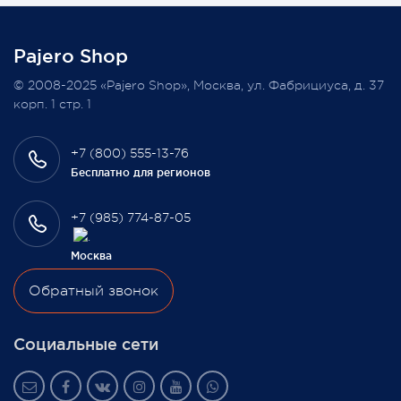
заказ в феврале этого года.
Pajero Shop
Всегда Ваш, Pajero Shop
© 2008-2025 «Pajero Shop», Москва, ул. Фабрициуса, д. 37
3 февраля 2022
корп. 1 стр. 1
+7 (800) 555-13-76
Бесплатно для регионов
+7 (985) 774-87-05
Москва
Обратный звонок
Социальные сети