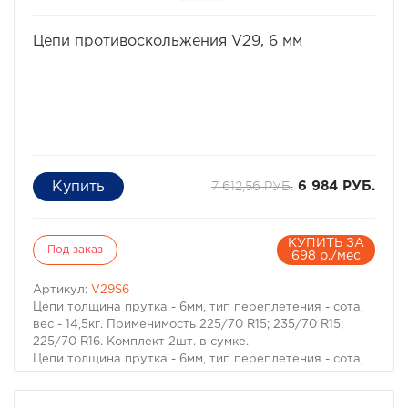
Размеры (Д х Ш х В) мм 540x160x283
Трос Синтетика
избранное
сравнить
Цепи противоскольжения V29, 6 мм
7 612,56 РУБ.
6 984 РУБ.
КУПИТЬ ЗА
Под заказ
698 р./мес
Артикул:
V29S6
Цепи толщина прутка - 6мм, тип переплетения - сота,
вес - 14,5кг. Применимость 225/70 R15; 235/70 R15;
225/70 R16. Комплект 2шт. в сумке.
Цепи толщина прутка - 6мм, тип переплетения - сота,
вес - 14,5кг. Применимость 225/70 R15; 235/70 R15;
225/70 R16. Комплект 2шт. в сумке.