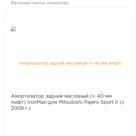
Материал ленты: полиэстер;
Защита петель: экокожа;
Исполнение: Петля/Петля.
избранное
сравнить
Амортизатор задний масляный (+ 40 мм
лифт) IronMan для Mitsubishi Pajero Sport II (с
2009 г.)