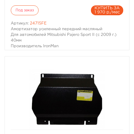
КУПИТЬ ЗА
Под заказ
1 970 р./мес
Артикул:
24715FE
Амортизатор усиленный передний масляный
Для автомобилей Mitsubishi Pajero Sport II (с 2009 г.)
40мм
Производитель IronMan
избранное
сравнить