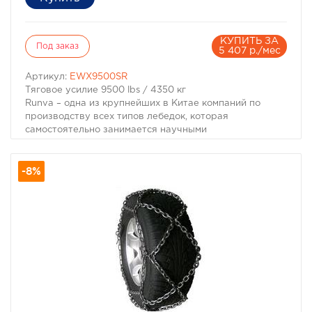
КУПИТЬ ЗА
Под заказ
5 407 р./мес
Артикул:
EWX9500SR
Тяговое усилие 9500 lbs / 4350 кг
Runva – одна из крупнейших в Китае компаний по
производству всех типов лебедок, которая
самостоятельно занимается научными
исследованиями, конструкторскими разработками и
имеет для этих целей все необходимое оборудование.
-8%
Она одной из первых начала производство
автомобильных лебедок в Китае и является
поставщиком китайской армии.
Характеристики
Производители RUNVA
Тяговое усилие, фунты 9500
Тип Электрическая
Напряжение питания, В 12
Редуктор 3-ступенчатый, планетарный
Передаточное отношение 230:1
Производитель Runva