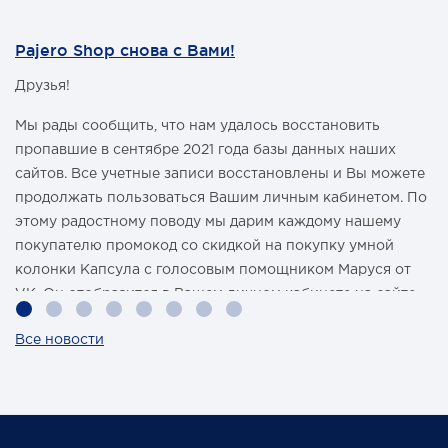
Pajero Shop снова с Вами!
Друзья!
Мы рады сообщить, что нам удалось восстановить
пропавшие в сентябре 2021 года базы данных наших
сайтов. Все учетные записи восстановлены и Вы можете
продолжать пользоваться Вашим личным кабинетом. По
этому радостному поводу мы дарим каждому нашему
покупателю промокод со скидкой на покупку умной
колонки Капсула с голосовым помощником Маруся от
VK. Он отобразится в Вашем личном кабинете на сайте
магазина Pajero Shop 14 февраля.
Все новости
Также 1 марта 2022 года мы разыграем одну умную
колонку среди наших покупателей, оплативших свой
заказ в феврале этого года.