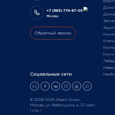
Бодил
Всегда Ваш, Pajero Shop
Диски
Ваш Pa
+7 (985) 774-87-05
3 февраля 2022
Домкр
Москва
9 июля
Запча
Защита
Обратный звонок
Канис
Клетк
Компр
Кунги
Лебед
Навес
Социальные сети
Необх
© 2008-2025 «Pajero Shop»,
Москва, ул. Фабрициуса, д. 37 корп.
1 стр. 1