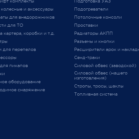
ифт комплекты
Подготовка УАЗ
принятого Решением Комис
 колесные и аксессуары
Подогреватели
Таможенного союза от 09.12.2
jero Shop.
аты для внедорожников
№ 877 (с изменениями)
Потолочные консоли
явля
 2021
«
Одобрение Типа Транспорт
сти для ТО
Проставки
Средства
»
(
далее –
ОТТС).
 картера, коробки и т.д.
Радиаторы АКПП
тры
Разъемы и кнопки
После прохождения всех
и для перепелов
Расширители арок и наклад
испытаний и проверок на
ессоры
Сенд-траки
соответствие требований
ТР
 для пикапов
Силовой обвес (заводской)
018/2011
,
аккредитованным
Силовой обвес (нашего
ки
органом сертификации
изготовления)
ное оборудование
оформляется
ОТТС
на
Стропы, тросы, шаклы
определённую марку и модел
одимое снаряжение
Топливная система
данный документ
выдается н
определённую партию
транспортных средств с ука
номеров
VIN
(**********001
-
**************999) и в нем
перечислено всё оборудован