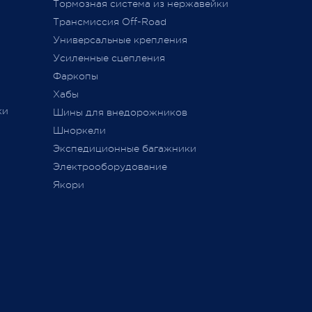
Тормозная система из нержавейки
сии
011 г.
Трансмиссия Off-Road
ется
Универсальные крепления
ного
Усиленные сцепления
Фаркопы
Хабы
ки
Шины для внедорожников
Шноркели
ТС
Экспедиционные багажники
Электрооборудование
Якори
ь,
а
занием
ие,