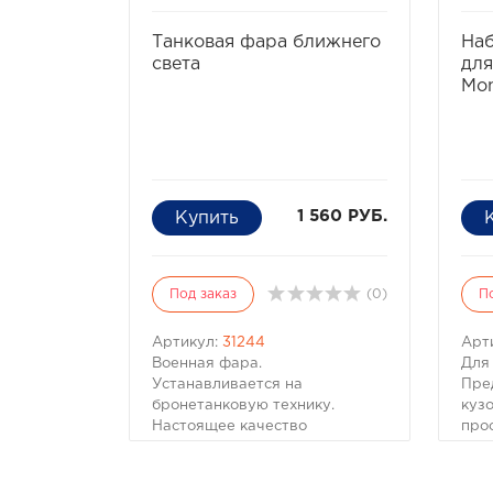
избранное
сравнить
Танковая фара ближнего
Наб
света
для
Mon
1 560 РУБ.
Под заказ
(0)
П
Артикул:
31244
Арт
Военная фара.
Для
Устанавливается на
Пре
бронетанковую технику.
куз
Настоящее качество
прос
Российской Военной
прос
Промышленности!
кап
Преимущества:
Для