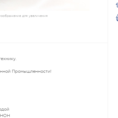
изображение для увеличения
технику.
енной Промышленности!
одой
СЕНОН