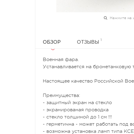
Нажмите на 
1
ОБЗОР
ОТЗЫВЫ
Военная фара.
Устанавливается на бронетанковую 
Настоящее качество Российской Во
Преимущества:
- защитный экран на стекло
-
экранированая
проводка
- стекло
толшиной
до 1 см
!
!!
-
герметична
- может работать под в
- возможна установка ламп типа К