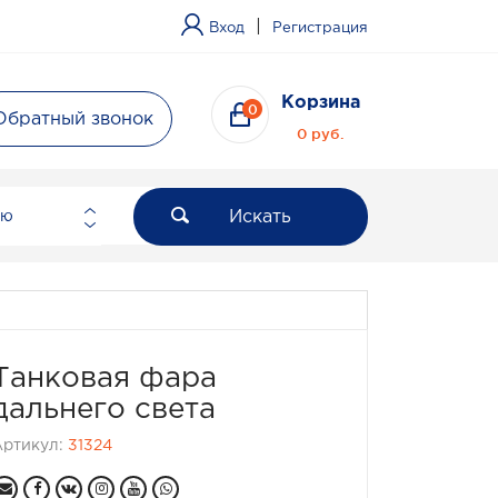
|
Вход
Регистрация
Корзина
0
Обратный звонок
0 руб.
Искать
ию
Танковая фара
дальнего света
Артикул:
31324