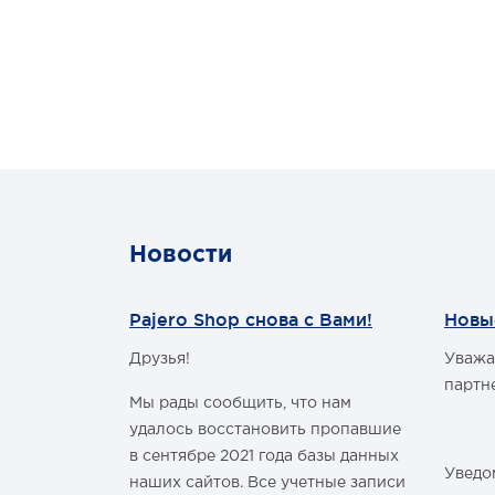
- защитный экран на стекло
Ком
- экранированая проводка
боди
- стекло толшиной до 1 см !!!
пре
- герметична - может работать
куз
под водой
улу
- возможна установка ламп
для
типа КСЕНОН
бол
- не боится внешних
важ
физических, химических и
В к
температурных воздействий
боди
вход
так
Новости
для
Хар
про
Pajero Shop снова с Вами!
Новы
Paje
· Вы
Друзья!
Уважа
м Годом и
· Ко
партн
· М
Мы рады сообщить, что нам
Ком
удалось восстановить пропавшие
боди
в сентябре 2021 года базы данных
пре
Уведом
две
наших сайтов. Все учетные записи
здравить