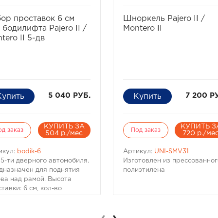
избранное
сравнить
избранное
сравнит
ор проставок 6 см
Шноркель Pajero II /
 бодилифта Pajero II /
Montero II
tero II 5-дв
5 040 РУБ.
7 200 Р
КУПИТЬ ЗА
КУПИТЬ З
од заказ
Под заказ
504 р./мес
720 р./ме
икул:
bodik-6
Артикул:
UNI-SMV31
 5-ти дверного автомобиля.
Изготовлен из прессованног
дназначен для поднятия
полиэтилена
ова над рамой. Высота
тавки: 6 см, кол-во
тавок: 12 шт, материал:
ролон.
 5-ти дверного автомобиля.