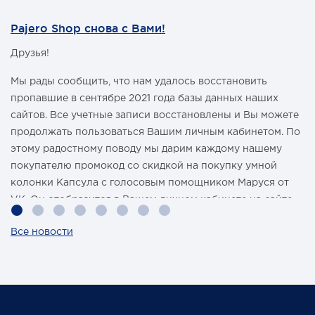
Pajero Shop снова с Вами!
Друзья!
Мы рады сообщить, что нам удалось восстановить
пропавшие в сентябре 2021 года базы данных наших
сайтов. Все учетные записи восстановлены и Вы можете
продолжать пользоваться Вашим личным кабинетом. По
этому радостному поводу мы дарим каждому нашему
покупателю промокод со скидкой на покупку умной
колонки Капсула с голосовым помощником Маруся от
VK. Он отобразится в Вашем личном кабинете на сайте
магазина Pajero Shop 14 февраля.
Все новости
Также 1 марта 2022 года мы разыграем одну умную
колонку среди наших покупателей, оплативших свой
заказ в феврале этого года.