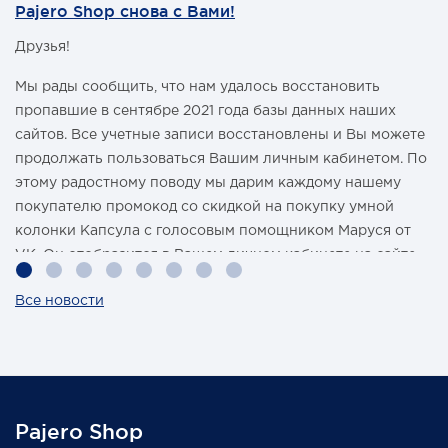
Pajero Shop снова с Вами!
Друзья!
Мы рады сообщить, что нам удалось восстановить
пропавшие в сентябре 2021 года базы данных наших
сайтов. Все учетные записи восстановлены и Вы можете
продолжать пользоваться Вашим личным кабинетом. По
этому радостному поводу мы дарим каждому нашему
покупателю промокод со скидкой на покупку умной
колонки Капсула с голосовым помощником Маруся от
VK. Он отобразится в Вашем личном кабинете на сайте
магазина Pajero Shop 14 февраля.
Все новости
Также 1 марта 2022 года мы разыграем одну умную
колонку среди наших покупателей, оплативших свой
заказ в феврале этого года.
Pajero Shop
Всегда Ваш, Pajero Shop