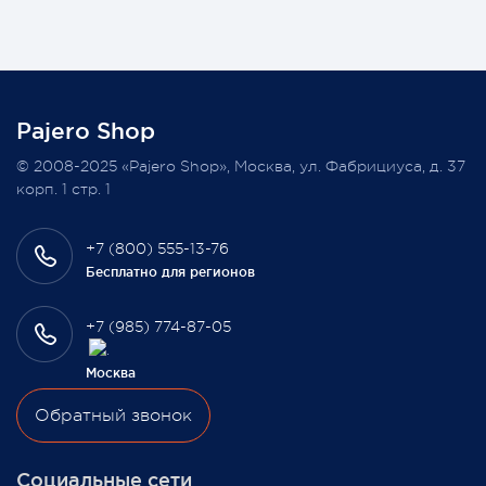
Также 1 марта 2022 года мы разыграем одну умную
колонку среди наших покупателей, оплативших свой
заказ в феврале этого года.
Pajero Shop
Всегда Ваш, Pajero Shop
© 2008-2025 «Pajero Shop», Москва, ул. Фабрициуса, д. 37
3 февраля 2022
корп. 1 стр. 1
+7 (800) 555-13-76
Бесплатно для регионов
+7 (985) 774-87-05
Москва
Обратный звонок
Социальные сети