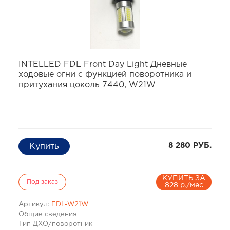
избранное
сравнить
INTELLED FDL Front Day Light Дневные
ходовые огни с функцией поворотника и
притухания цоколь 7440, W21W
8 280 РУБ.
КУПИТЬ ЗА
Под заказ
828 р./мес
Артикул:
FDL-W21W
Общие сведения
Тип ДХО/поворотник