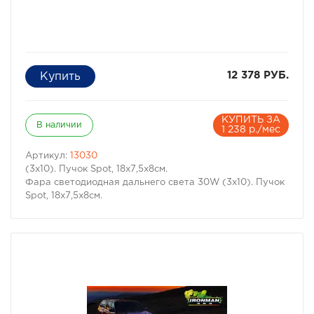
12 378 РУБ.
КУПИТЬ ЗА
В наличии
1 238 р./мес
Артикул:
13030
(3х10). Пучок Spot, 18х7,5х8см.
Фара светодиодная дальнего света 30W (3х10). Пучок
Spot, 18х7,5х8см.