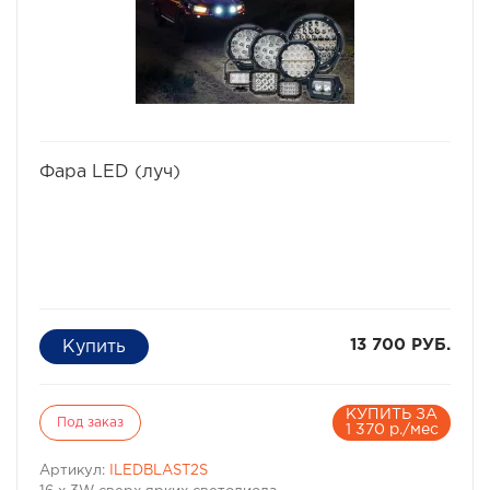
избранное
сравнить
Фара LED (луч)
13 700 РУБ.
КУПИТЬ ЗА
Под заказ
1 370 р./мес
Артикул:
ILEDBLAST2S