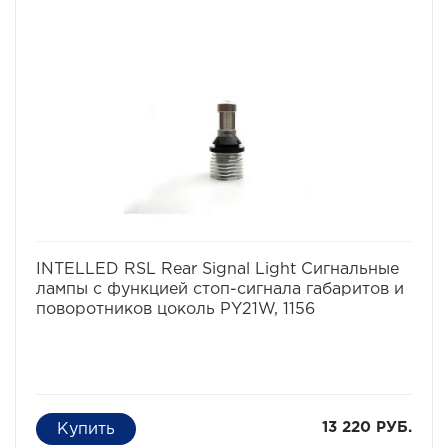
Конкретно светодиодные сигнальные лампы INTELLED
RSL W21W имеют функцию стоп-сигнала и могут
работать в качестве габаритов и поворотника.
Данные лампы относятся к осветительным приборам
премиум класса и являются новейшей разработкой в
области светодиодных сигнальных огней – лампы
выполнены из высококачественного сплава алюминия
со встроенным пассивным радиатором для
эффективного охлаждения осветительного модуля.
Что касается самого освещения, то оно реализовано
за счет современного и уникального на рынке COB-
чипа.
избранное
сравнить
INTELLED RSL Rear Signal Light Сигнальные
лампы с функцией стоп-сигнала габаритов и
поворотников цоколь PY21W, 1156
13 220 РУБ.