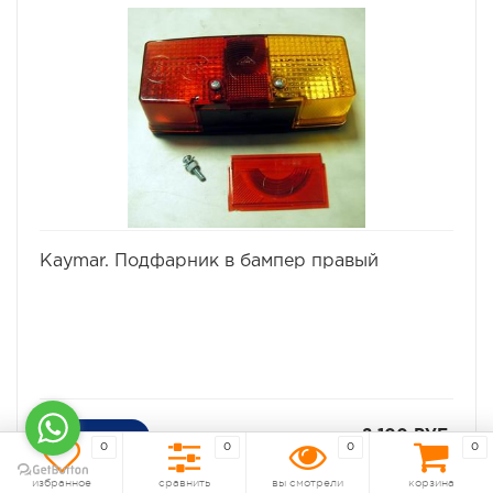
избранное
сравнить
Kaymar. Подфарник в бампер правый
2 100 РУБ.
0
0
0
0
избранное
сравнить
вы смотрели
корзина