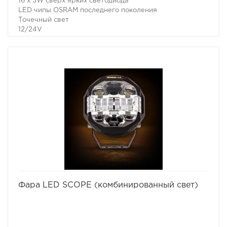
16 x 3W сверх ярких светодиода
LED чипы OSRAM последнего поколения
Точечный свет
12/24V
Мощность 48W
Температура света 6000К
4800 lumen
Поликарбонатное покрытие линзы
Диаметр 7" (178мм)
Влагозащищенность: класс IP 67, 69K
Универсальная система крепления
Прочный алюминиевый корпус.
избранное
сравнить
Фара LED SCOPE (комбинированный свет)