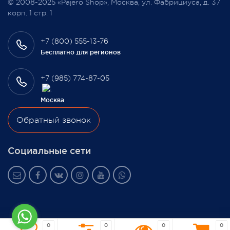
© 2008-2025 «Pajero Shop», Москва, ул. Фабрициуса, д. 37
3 февраля 2022
корп. 1 стр. 1
+7 (800) 555-13-76
Бесплатно для регионов
+7 (985) 774-87-05
Москва
Обратный звонок
Социальные сети
0
0
0
0