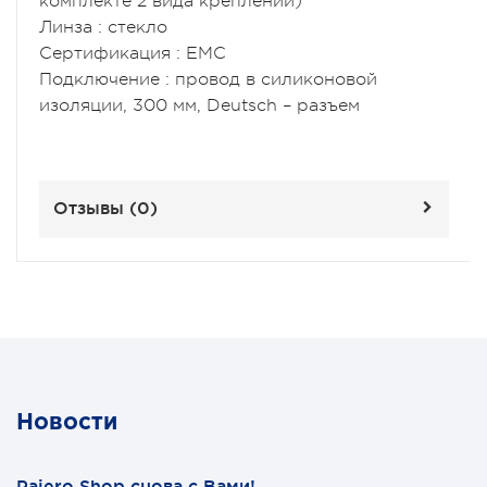
комплекте 2 вида креплений)
Линза : стекло
Cертификация : EMC
Подключение : провод в силиконовой
изоляции, 300 мм, Deutsch – разъем
Отзывы (
0
)
Новости
Pajero Shop снова с Вами!