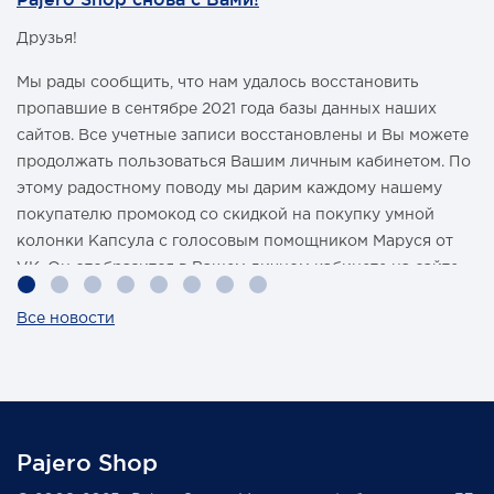
Друзья!
Мы рады сообщить, что нам удалось восстановить
пропавшие в сентябре 2021 года базы данных наших
сайтов. Все учетные записи восстановлены и Вы можете
продолжать пользоваться Вашим личным кабинетом. По
этому радостному поводу мы дарим каждому нашему
покупателю промокод со скидкой на покупку умной
колонки Капсула с голосовым помощником Маруся от
VK. Он отобразится в Вашем личном кабинете на сайте
магазина Pajero Shop 14 февраля.
Все новости
Также 1 марта 2022 года мы разыграем одну умную
колонку среди наших покупателей, оплативших свой
заказ в феврале этого года.
Pajero Shop
Всегда Ваш, Pajero Shop