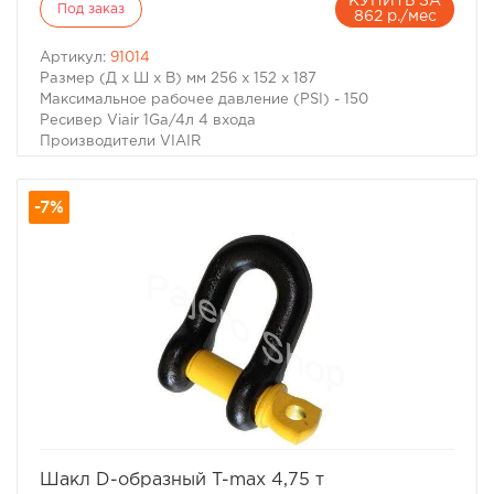
КУПИТЬ ЗА
Под заказ
862 р./мес
Артикул:
91014
Размер (Д х Ш х В) мм 256 x 152 x 187
Максимальное рабочее давление (PSI) - 150
Ресивер Viair 1Ga/4л 4 входа
Производители VIAIR
Размер (Д х Ш х В) мм 256 x 152 x 187
Максимальное рабочее давление (PSI) 150
-7%
избранное
сравнить
Шакл D-образный T-max 4,75 т