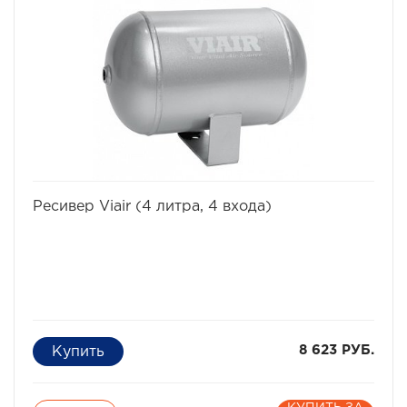
условиях офф-роуд.
В комплект проставок для бодилифта Pajero I / Montero
I входят сами проставки, а также болты, гайки и шайбы
для крепления.
Характеристики Комплекта проставок для бодилифта
Pajero I / Montero I:
· Высота проставки: 4 см
· Кол-во проставок: 12 шт
·
Материал: капролон
избранное
сравнить
Ресивер Viair (4 литра, 4 входа)
8 623 РУБ.