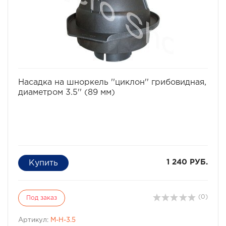
избранное
сравнить
Насадка на шноркель ''циклон'' грибовидная,
диаметром 3.5'' (89 мм)
1 240 РУБ.
(0)
Под заказ
Артикул:
M-H-3.5