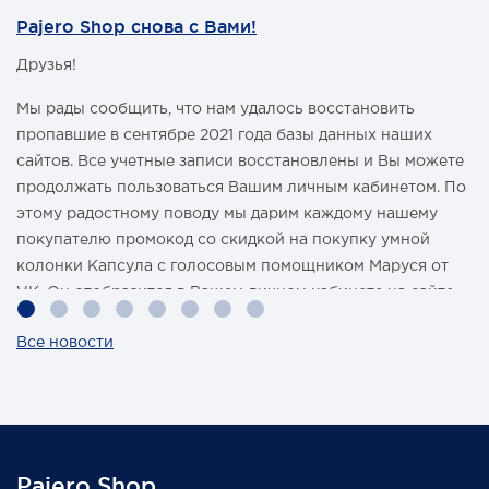
Pajero Shop снова с Вами!
Друзья!
Мы рады сообщить, что нам удалось восстановить
пропавшие в сентябре 2021 года базы данных наших
сайтов. Все учетные записи восстановлены и Вы можете
продолжать пользоваться Вашим личным кабинетом. По
этому радостному поводу мы дарим каждому нашему
покупателю промокод со скидкой на покупку умной
колонки Капсула с голосовым помощником Маруся от
VK. Он отобразится в Вашем личном кабинете на сайте
магазина Pajero Shop 14 февраля.
Все новости
Также 1 марта 2022 года мы разыграем одну умную
колонку среди наших покупателей, оплативших свой
заказ в феврале этого года.
Pajero Shop
Всегда Ваш, Pajero Shop