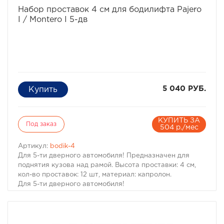
Набор проставок 4 см для бодилифта Pajero
I / Montero I 5-дв
5 040 РУБ.
КУПИТЬ ЗА
Под заказ
504 р./мес
Артикул:
bodik-4
Для 5-ти дверного автомобиля! Предназначен для
поднятия кузова над рамой. Высота проставки: 4 см,
кол-во проставок: 12 шт, материал: капролон.
Для 5-ти дверного автомобиля!
Комплект проставок для бодилифта Pajero I / Montero I
предназначен для поднятия кузова над рамой, с целью
улучшения проходимости и для возможности
установки больших колес, что особенно важно в