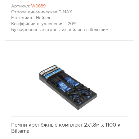
Артикул:
W0689
Стропа динамическая Т-МАХ
Материал - Нейлон
Коэффициент удленения - 20%
Буксировочные стропы из нейлона с большим
коэффициентом удлинения позволяют не только
буксировать неисправный автомобиль без рывков,
практически неизбежных при прослаблениях троса
при движении, но и извлечь попавший в грязевой плен
автомобиль без вреда как для застрявшего
автомобиля, так и для тягача. Несмотря на то, что в
народе эти стропы прозвали "Рывковыми" тросами,
следует помнить, что при сильном рывке даже такой
специальной динамической стропой можно повредить
неподготовленный для внедорожной эксплуатации
автомобиль и нанести увечья окружающим людям.
Разрывная нагрузка - 10,9 тонн.
Ширина - 8 см.
Длина - 9 метров.
избранное
сравнить
Ремни крепёжные комплект 2x1,8м x 1100 кг
Biltema