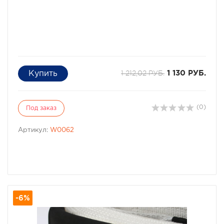
1 212,02 РУБ.
1 130 РУБ.
(0)
Под заказ
Артикул:
W0062
-6%