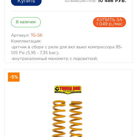
10 846,06 РУБ.
10 486 РУБ.
КУПИТЬ ЗА
В наличии
1 049 р./мес
Артикул:
TG-56
Комплектация:
-датчик в сборе с реле для вкл выкл компрессора 85-
105 Psi (5,95 - 7,35 bar.);
-внутрисалонный манометр с подсветкой;
-установочная фурнитура;
-шланги;
-5%
-проводка.