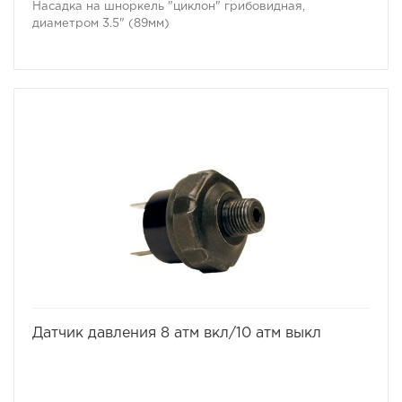
Насадка на шноркель "циклон" грибовидная,
диаметром 3.5" (89мм)
избранное
сравнить
Датчик давления 8 атм вкл/10 атм выкл