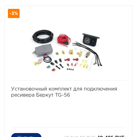
оснащения ресивера (резервуара для сжатого
воздуха).
-3%
В комплект входят различные установочные
компоненты и фитинги, которые необходимы для
инсталляции пневмосистемы.
Комплект поставки TG-53 (6 позиций):
- Заглушка (резьба 1/4") - 2 шт.
- Сливной кран (резьба 1/4") - 1 шт.
- Фитинг под воздушную магистраль (резьба 1/4") - 1
шт.
- Аварийный клапан давление 175 PSI (резьба 1/4") -
1шт.
- Быстросъёмное соединение (резьба 1/4") - 1шт.
избранное
сравнить
Установочный комплект для подключения
ресивера Беркут TG-56