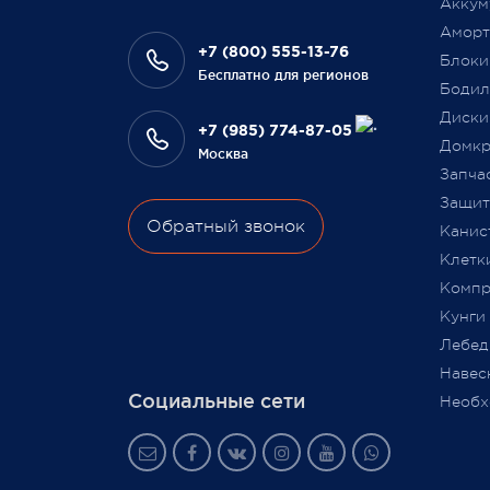
Аккум
на да
оплативших свой заказ в феврале
Аморт
сотру
этого года.
+7 (800) 555-13-76
Блоки
Бесплатно для регионов
Бодил
Всегда Ваш, Pajero Shop
Диски
Ваш Pa
+7 (985) 774-87-05
3 февраля 2022
Домкр
Москва
9 июля
Запча
Защита
Обратный звонок
Канис
Клетк
Компр
Кунги
Лебед
Навес
Социальные сети
Необх