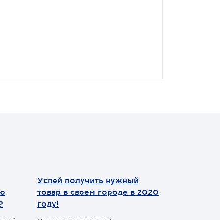
Успей получить нужный
Теперь мы
ию
товар в своем городе в 2020
WhatsApp
?
году!
Уважаемые 