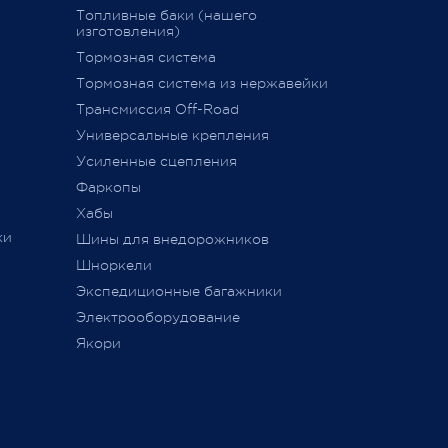
15 декабря 2020
Топливные баки (нашего
изготовления)
Тормозная система
дств»
,
Тормозная система из нержавейки
сии
011 г.
Трансмиссия Off-Road
ется
Универсальные крепления
ного
Усиленные сцепления
Фаркопы
Хабы
ки
Шины для внедорожников
Шноркели
ТС
Экспедиционные багажники
Электрооборудование
Якори
ь,
а
занием