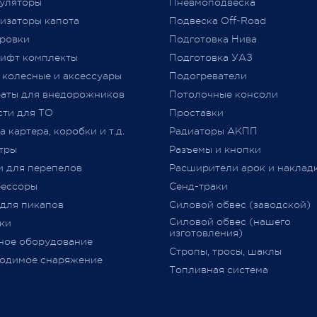
уляторы
Пневмоподвеска
льнейшее плодотворное
Таможенного союза (
ТР
ТС
изаторы капота
Подвеска Off-Road
дничество.
018/2011) «О безопасности
ровки
Подготовка Нива
колесных транспортных сре
ифт комплекты
Подготовка УАЗ
принятого Решением Комис
 колесные и аксессуары
Подогреватели
Таможенного союза от 09.12.2
jero Shop.
аты для внедорожников
№ 877 (с изменениями)
Потолочные консоли
явля
 2021
«
Одобрение Типа Транспорт
сти для ТО
Проставки
Средства
»
(
далее –
ОТТС).
 картера, коробки и т.д.
Радиаторы АКПП
тры
Разъемы и кнопки
После прохождения всех
и для перепелов
Расширители арок и наклад
испытаний и проверок на
ессоры
Сенд-траки
соответствие требований
ТР
 для пикапов
Силовой обвес (заводской)
018/2011
,
аккредитованным
Силовой обвес (нашего
ки
органом сертификации
изготовления)
ное оборудование
оформляется
ОТТС
на
Стропы, тросы, шаклы
определённую марку и модел
одимое снаряжение
Топливная система
данный документ
выдается н
определённую партию
транспортных средств с ука