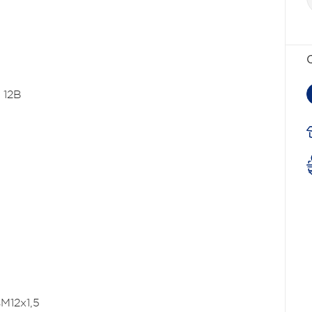
 12В
в
M12x1,5