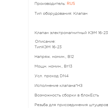
Производитель:
RUS
Тип оборудования: Клапан
Клапан электромагнитный КЭМ 16-23
Описание:
Тип
КЭМ 16-23
Напряж. номин., В
12
Мощн. номин., Вт
13
Усл. проход DN
4
Исполнение клапана*
НЗ
Возможность сборки в блок
Есть
Резьба для присоединения штуцеро