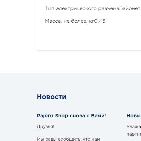
Тип электрического разъема
Байонет
Масса, не более, кг
0.45
Новости
Pajero Shop снова с Вами!
Новы
Друзья!
Уважа
м Годом и
партн
Мы рады сообщить, что нам