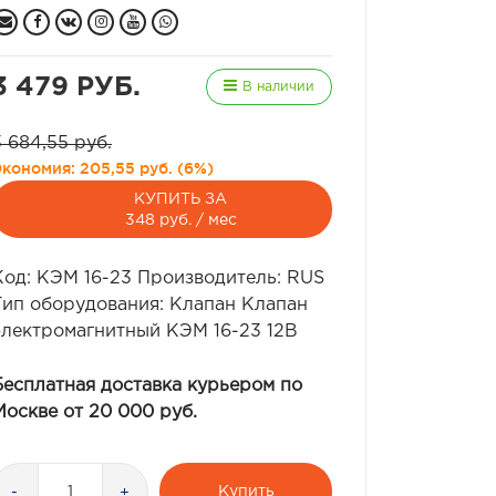
3 479 РУБ.
В наличии
3 684,55 руб.
Экономия:
205,55 руб.
(
6%
)
КУПИТЬ ЗА
348 руб. / мес
Код: КЭМ 16-23 Производитель: RUS
Тип оборудования: Клапан Клапан
электромагнитный КЭМ 16-23 12В
Бесплатная доставка курьером по
Москве от 20 000 руб.
Купить
-
+