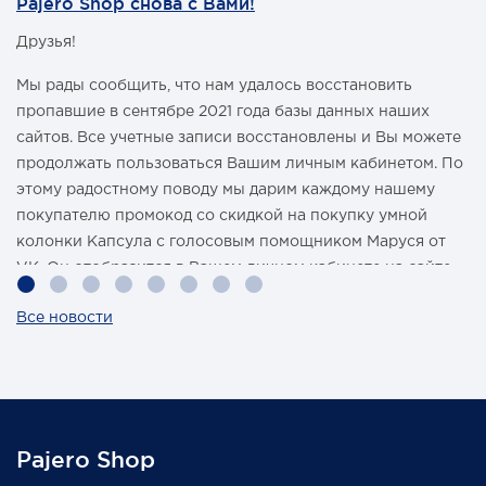
Pajero Shop снова с Вами!
Друзья!
Мы рады сообщить, что нам удалось восстановить
пропавшие в сентябре 2021 года базы данных наших
сайтов. Все учетные записи восстановлены и Вы можете
продолжать пользоваться Вашим личным кабинетом. По
этому радостному поводу мы дарим каждому нашему
покупателю промокод со скидкой на покупку умной
колонки Капсула с голосовым помощником Маруся от
VK. Он отобразится в Вашем личном кабинете на сайте
магазина Pajero Shop 14 февраля.
Все новости
Также 1 марта 2022 года мы разыграем одну умную
колонку среди наших покупателей, оплативших свой
заказ в феврале этого года.
Pajero Shop
Всегда Ваш, Pajero Shop