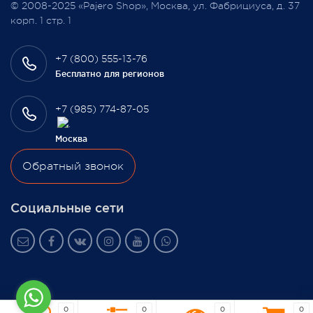
© 2008-2025 «Pajero Shop», Москва, ул. Фабрициуса, д. 37
3 февраля 2022
корп. 1 стр. 1
+7 (800) 555-13-76
Бесплатно для регионов
+7 (985) 774-87-05
Москва
Обратный звонок
Социальные сети
0
0
0
0