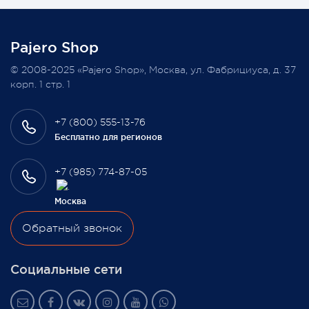
колонку среди наших покупателей, оплативших свой
заказ в феврале этого года.
Pajero Shop
Всегда Ваш, Pajero Shop
© 2008-2025 «Pajero Shop», Москва, ул. Фабрициуса, д. 37
3 февраля 2022
корп. 1 стр. 1
+7 (800) 555-13-76
Бесплатно для регионов
+7 (985) 774-87-05
Москва
Обратный звонок
Социальные сети