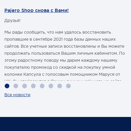
Pajero Shop снова с Вами!
Друзья!
Мы рады сообщить, что нам удалось восстановить
пропавшие в сентябре 2021 года базы данных наших
сайтов. Все учетные записи восстановлены и Вы можете
продолжать пользоваться Вашим личным кабинетом. По
этому радостному поводу мы дарим каждому нашему
покупателю промокод со скидкой на покупку умной
колонки Капсула с голосовым помощником Маруся от
VK. Он отобразится в Вашем личном кабинете на сайте
магазина Pajero Shop 14 февраля.
Все новости
Также 1 марта 2022 года мы разыграем одну умную
колонку среди наших покупателей, оплативших свой
заказ в феврале этого года.