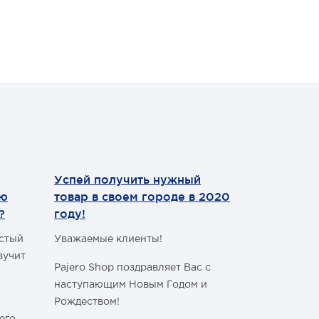
Успей получить нужный
Теперь мы
ию
товар в своем городе в 2020
WhatsApp
?
году!
Уважаемые 
астый
Уважаемые клиенты!
С сегодняш
вучит
Pajero Shop поздравляет Вас с
WhatsApp
!
наступающим Новым Годом и
Наш номер 
Рождеством!
+7 (495) 77