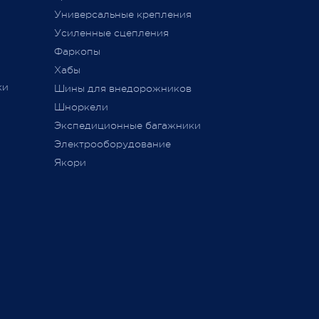
ется
Универсальные крепления
ного
Усиленные сцепления
Фаркопы
Хабы
ки
Шины для внедорожников
Шноркели
ТС
Экспедиционные багажники
Электрооборудование
Якори
ь,
а
занием
ие,
ли не