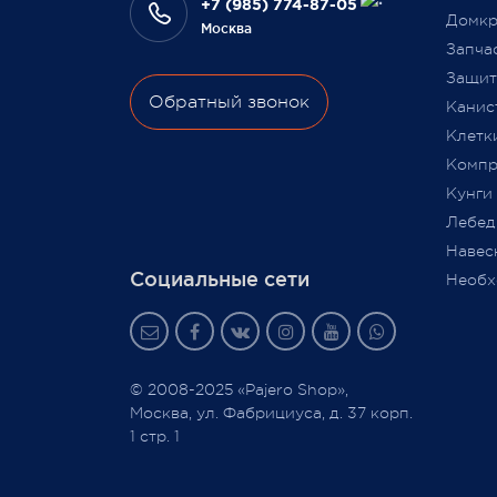
Ваш Pa
+7 (985) 774-87-05
3 февраля 2022
Домкр
Москва
9 июля
Запча
Защита
Обратный звонок
Канис
Клетк
Компр
Кунги
Лебед
Навес
Социальные сети
Необх
© 2008-2025 «Pajero Shop»,
Москва, ул. Фабрициуса, д. 37 корп.
1 стр. 1