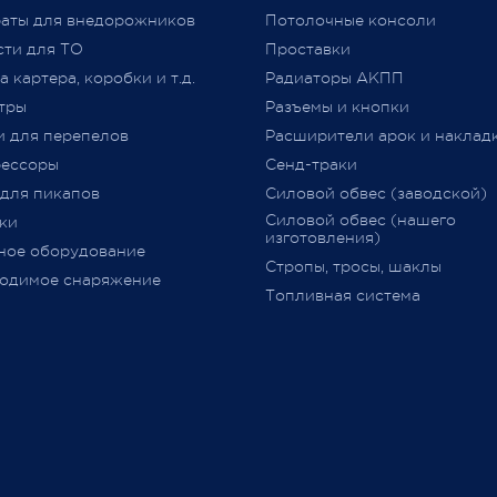
jero Shop.
аты для внедорожников
№ 877 (с изменениями)
Потолочные консоли
явля
 2021
«
Одобрение Типа Транспорт
сти для ТО
Проставки
Средства
»
(
далее –
ОТТС).
 картера, коробки и т.д.
Радиаторы АКПП
тры
Разъемы и кнопки
После прохождения всех
и для перепелов
Расширители арок и наклад
испытаний и проверок на
ессоры
Сенд-траки
соответствие требований
ТР
 для пикапов
Силовой обвес (заводской)
018/2011
,
аккредитованным
Силовой обвес (нашего
ки
органом сертификации
изготовления)
ное оборудование
оформляется
ОТТС
на
Стропы, тросы, шаклы
определённую марку и модел
одимое снаряжение
Топливная система
данный документ
выдается н
определённую партию
транспортных средств с ука
номеров
VIN
(**********001
-
**************999) и в нем
перечислено всё оборудован
одобренное к установке (ес
установлено
при продаже