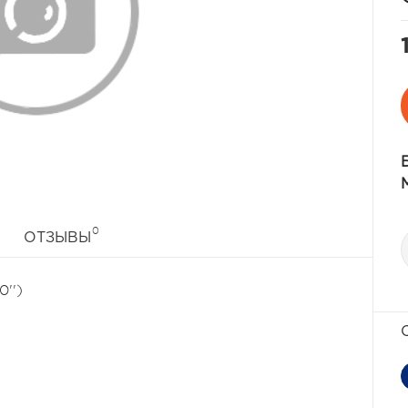
0
ОТЗЫВЫ
0'')