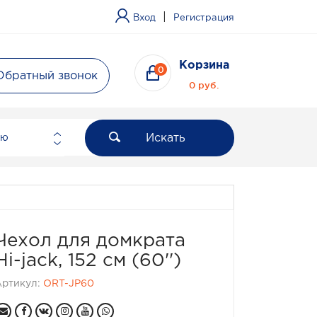
|
Вход
Регистрация
Корзина
0
Обратный звонок
0 руб.
Искать
ию
Чехол для домкрата
Hi-jack, 152 см (60'')
Артикул:
ORT-JP60