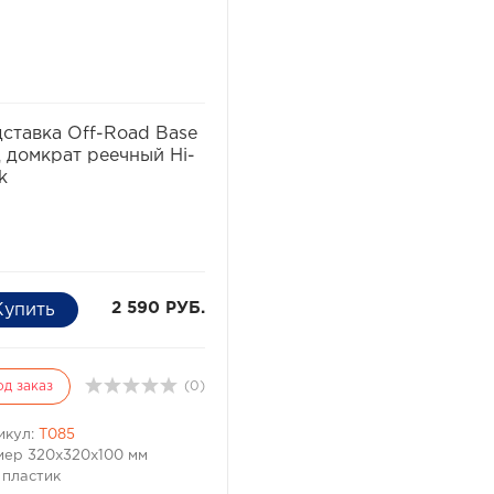
избранное
сравнить
ставка Off-Road Base
 домкрат реечный Hi-
k
2 590 РУБ.
од заказ
(0)
икул:
T085
мер 320x320x100 мм
 пластик