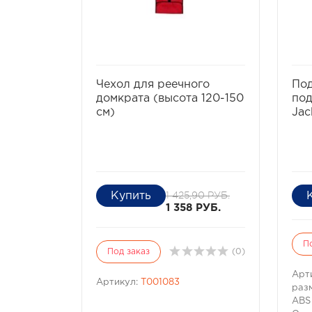
избранное
сравнить
Чехол для реечного
Под
домкрата (высота 120-150
под
см)
Jac
1 425,90 РУБ.
1 358 РУБ.
П
Под заказ
(0)
Арт
Артикул:
T001083
раз
ABS