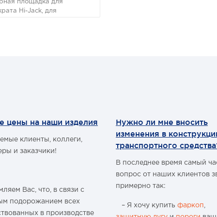
рная площадка для
рата Hi-Jack, для
личения площади опоры,
мер 320x320x100 мм, из
 пластика.
е цены на наши изделия
Нужно ли мне вносить
изменения в конструкц
емые клиенты, коллеги,
транспортного средства
еры и заказчики!
В последнее время самый ч
вопрос от наших клиентов з
примерно так:
ляем Вас, что, в связи с
ым подорожанием всех
– Я хочу купить
фаркоп
,
ствованных в производстве