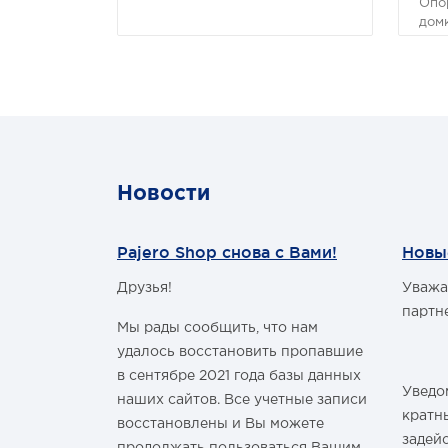
Опо
домк
уве
раз
ABS
Новости
Pajero Shop снова с Вами!
Новы
Друзья!
Уважа
м Годом и
партн
Мы рады сообщить, что нам
удалось восстановить пропавшие
в сентябре 2021 года базы данных
Уведом
наших сайтов. Все учетные записи
здравить
кратн
восстановлены и Вы можете
овым Годом
задей