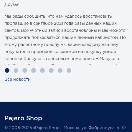
Друзья!
Мы рады сообщить, что нам удалось восстановить
пропавшие в сентябре 2021 года базы данных наших
сайтов. Все учетные записи восстановлены и Вы можете
продолжать пользоваться Вашим личным кабинетом. По
этому радостному поводу мы дарим каждому нашему
покупателю промокод со скидкой на покупку умной
колонки Капсула с голосовым помощником Маруся от
VK. Он отобразится в Вашем личном кабинете на сайте
магазина Pajero Shop 14 февраля.
Все новости
Также 1 марта 2022 года мы разыграем одну умную
колонку среди наших покупателей, оплативших свой
заказ в феврале этого года.
Pajero Shop
Всегда Ваш, Pajero Shop
© 2008-2025 «Pajero Shop», Москва, ул. Фабрициуса, д. 37
3 февраля 2022