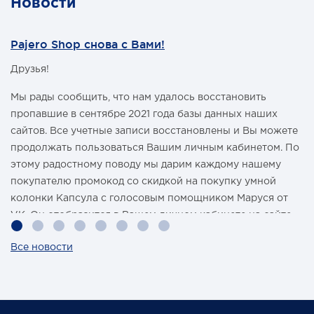
Новости
Pajero Shop снова с Вами!
Друзья!
Мы рады сообщить, что нам удалось восстановить
пропавшие в сентябре 2021 года базы данных наших
сайтов. Все учетные записи восстановлены и Вы можете
продолжать пользоваться Вашим личным кабинетом. По
этому радостному поводу мы дарим каждому нашему
покупателю промокод со скидкой на покупку умной
колонки Капсула с голосовым помощником Маруся от
VK. Он отобразится в Вашем личном кабинете на сайте
магазина Pajero Shop 14 февраля.
Все новости
Также 1 марта 2022 года мы разыграем одну умную
колонку среди наших покупателей, оплативших свой
заказ в феврале этого года.