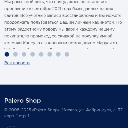
Мы рады сообщить, что нам удалось восстановить
Возможно использовать при переезде через канавы
пропавшие в сентябре 2021 года базы данных наших
(для автомобилей массой до 2,5т применять по 1 шт на
сайтов. Все учетные записи восстановлены и Вы можете
сторону, для автомобилей до 3,5т применять по 2 шт
на сторону)
продолжать пользоваться Вашим личным кабинетом. По
протестирован в полевых условиях
этому радостному поводу мы дарим каждому нашему
классический дизайн
покупателю промокод со скидкой на покупку умной
разработан и произведён в России.
колонки Капсула с голосовым помощником Маруся от
VK. Он отобразится в Вашем личном кабинете на сайте
магазина Pajero Shop 14 февраля.
Все новости
Также 1 марта 2022 года мы разыграем одну умную
колонку среди наших покупателей, оплативших свой
заказ в феврале этого года.
Pajero Shop
Всегда Ваш, Pajero Shop
© 2008-2025 «Pajero Shop», Москва, ул. Фабрициуса, д. 37
3 февраля 2022
корп. 1 стр. 1