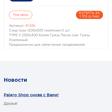
КУПИТЬ ЗА
Под заказ
1 315 р./мес
Артикул:
41.02k
Сэнд-трак 1200x300 (композит)1 шт.
TYPE II 1200х300 Колея Грязь Песок снег Грязь
Усиленный.
Предназначен для облегчения продвижения
автомобиля по сложным участкам. Улучшают
сцепление колес автомобиля при движении по песку,
грязи, снегу на труднопроходимых участках дороги.
Сенд-трак АВС композит
композитный многослойный армированный материал
(FBR)
RTM технология (литьё под высоким давлением)
Новости
разработан на основе точной математической модели
отсутствует остаточная пластическая деформация
(упругий)
Pajero Shop снова с Вами!
по удельной прочности превосходит сталь
не подвержен коррозии, устойчив к химически
Друзья!
активным веществам (щелочам, кислотам,
нефтепродуктам)