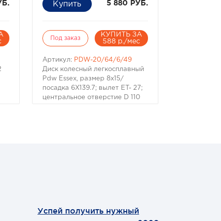
УБ.
5 880 РУБ.
А
КУПИТЬ ЗА
Под заказ
с
588 р./мес
Артикул:
PDW-20/64/6/49
2
Диск колесный легкосплавный
Pdw Essex, размер 8x15/
посадка 6X139.7; вылет ET- 27;
центральное отверстие D 110
мм, цвет - хромированный
ать
Успей получить нужный
Теперь мы