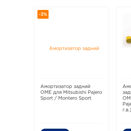
-3%
избранное
сравнить
Амортизатор задний
Ам
OME для Mitsubishi Pajero
зад
Sport / Montero Sport
OME
Paj
г.в.