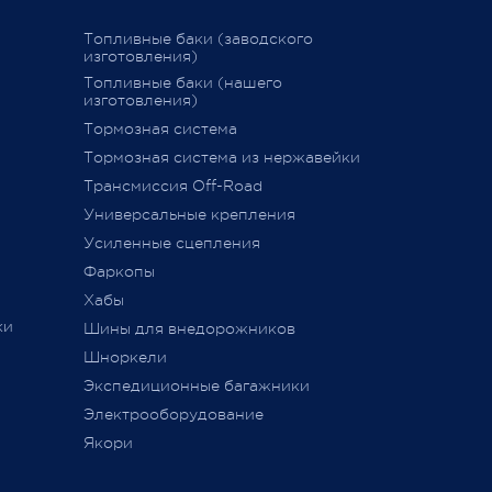
График последних отправок "ПЭК"
Топливные баки (заводского
изготовления)
15 декабря 2020
Топливные баки (нашего
изготовления)
Тормозная система
дств»
,
Тормозная система из нержавейки
сии
011 г.
Трансмиссия Off-Road
ется
Универсальные крепления
ного
Усиленные сцепления
Фаркопы
Хабы
ки
Шины для внедорожников
Шноркели
ТС
Экспедиционные багажники
Электрооборудование
Якори
ь,
а