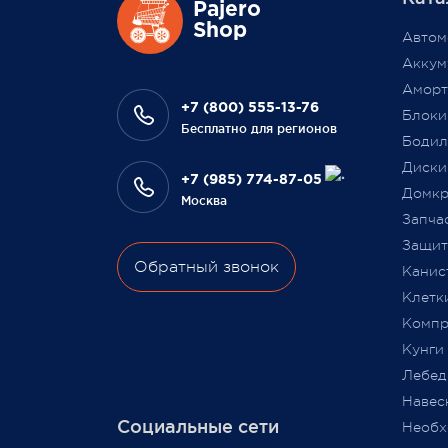
Также 1 марта 2022 года мы
Pajero
Выраж
Shop
разыграем одну умную колонку
Автом
что В
среди наших покупателей,
Аккум
на да
оплативших свой заказ в феврале
Аморт
сотру
этого года.
+7 (800) 555-13-76
Блоки
Бесплатно для регионов
Бодил
Всегда Ваш, Pajero Shop
Диски
Ваш Pa
+7 (985) 774-87-05
3 февраля 2022
Домкр
Москва
9 июля
Запча
Защита
Обратный звонок
Канис
Клетк
Компр
Кунги
Лебед
Навес
Социальные сети
Необх