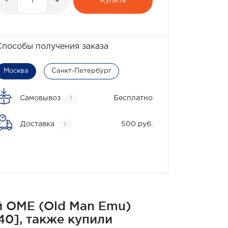
Купить
-
+
Способы получения заказа
Москва
Санкт-Петербург
Самовывоз
Бесплатно
?
Доставка
500 руб.
?
й OME (Old Man Emu)
040], также купили