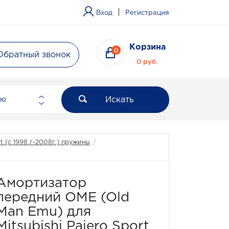
|
Вход
Регистрация
Корзина
0
Обратный звонок
0 руб.
Искать
ию
rt (с 1998 г-2008г.) пружины
/
Амортизатор
передний OME (Old
Man Emu) для
Mitsubishi Pajero Sport