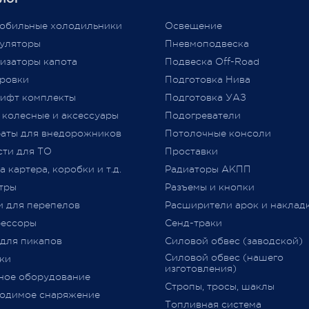
аем признательность за то,
автомобиля требованиям
обильные холодильники
Освещение
ы выбираете нас и надежду
технического регламента
уляторы
Пневмоподвеска
льнейшее плодотворное
Таможенного союза (
ТР
ТС
изаторы капота
Подвеска Off-Road
дничество.
018/2011) «О безопасности
ровки
Подготовка Нива
колесных транспортных сре
ифт комплекты
Подготовка УАЗ
принятого Решением Комис
 колесные и аксессуары
Подогреватели
Таможенного союза от 09.12.2
jero Shop.
аты для внедорожников
№ 877 (с изменениями)
Потолочные консоли
явля
 2021
«
Одобрение Типа Транспорт
сти для ТО
Проставки
Средства
»
(
далее –
ОТТС).
 картера, коробки и т.д.
Радиаторы АКПП
тры
Разъемы и кнопки
После прохождения всех
и для перепелов
Расширители арок и наклад
испытаний и проверок на
ессоры
Сенд-траки
соответствие требований
ТР
 для пикапов
Силовой обвес (заводской)
018/2011
,
аккредитованным
Силовой обвес (нашего
ки
органом сертификации
изготовления)
ное оборудование
оформляется
ОТТС
на
Стропы, тросы, шаклы
определённую марку и модел
одимое снаряжение
Топливная система
данный документ
выдается н