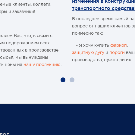
изменения в конструкц
емые клиенты, коллеги,
- блоки розжига встроены
транспортного средства
внутрь герметичного корпус
еры и заказчики!
- не боится внешних
В последнее время самый ч
физических, химических и
вопрос от наших клиентов з
температурных воздействий
примерно так:
Цена указана за комплект - 
ляем Вас, что, в связи с
шт
ым подорожанием всех
– Я хочу купить
фаркоп
,
ствованных в производстве
защитную дугу
и
пороги
ваш
 сырья, мы вынуждены
производства, нужно ли их
ть цены на
нашу продукцию
.
вносить как изменения в
конструкцию транспортного
ю 15-и летнюю историю
средства и что мне будет, ес
 организации и
меня остановят сотрудники
водства мы поднимали цены
ГИБДД?
аз, но с учётом
чайшей экономической
Давайте попробуем разобра
новки, разрыва бизнес-
нужно или нет?
в международного
аба, нам приходится
Единственным документом,
лог
ть цены вновь...
подтверждающим соответст