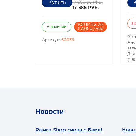
17 869,95 РУБ.
17 385 РУБ.
П
КУПИТЬ ЗА
В наличии
1 738 р./мес
Арт
Артикул:
60036
Амо
зад
Для
(199
Про
Emu
Новости
Pajero Shop снова с Вами!
Новы