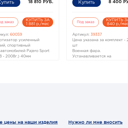
18 810 РУБ.
8 400 Р
КУПИТЬ ЗА
КУПИТЬ З
од заказ
Под заказ
1 881 р./мес
840 р./ме
икул:
60059
Артикул:
39337
ртизатор усиленный
Цена указана за комплект - 
ний, спортивный
шт
 автомобилей Pajero Sport
Военная фара.
8 - 2008г.) 40мм
Устанавливается на
изводитель OME (Old Man
бронетанковую технику.
)
Настоящее качество
Российской Военной
Промышленности!
Преимущества:
- защитный экран на стекло
- экранированая проводка
- стекло толшиной до 1 см !!!
- герметична - может работ
под водой
- установлена лампа типа
е цены на наши изделия
Нужно ли мне вносить
КСЕНОН
- температура света 5000К