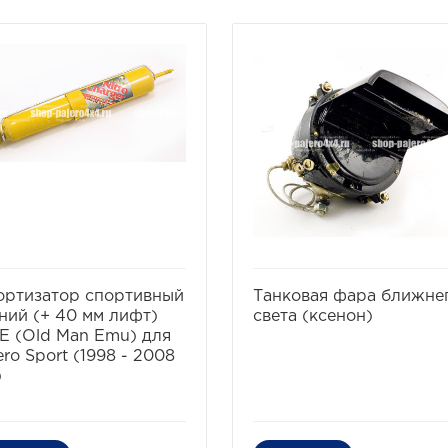
избранное
сравнить
избранное
сравнит
ортизатор спортивный
Танковая фара ближне
ний (+ 40 мм лифт)
света (ксенон)
 (Old Man Emu) для
ero Sport (1998 - 2008
)