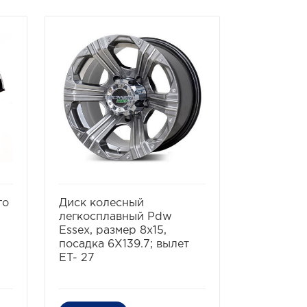
ь
избранное
сравнить
го
Диск колесный
легкосплавный Pdw
Essex, размер 8x15,
посадка 6X139.7; вылет
ET- 27