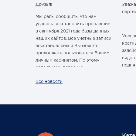
Друзья!
Уважа
м Годом и
партн
Мы рады сообщить, что нам
удалось восстановить пропавшие
в сентябре 2021 года базы данных
Уведом
наших сайтов. Все учетные записи
здравить
кратн
восстановлены и Вы можете
овым Годом
задей
продолжать пользоваться Вашим
видов
личным кабинетом. По этому
подня
радостному поводу мы
ины,
дарим каждому нашему
За вс
Все новости
ных троп!
покупателю промокод со скидкой
нашей
 шины
на покупку умной колонки
произ
Капсула с голосовым помощником
лишь р
Маруся от VK. Он отобразится в
жесто
Вашем личном кабинете на сайте
обста
магазина Pajero Shop 14 февраля.
цикло
масшт
Ката
повыси