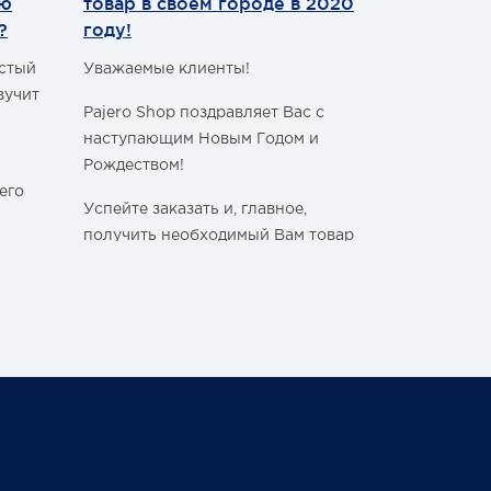
ию
товар в своем городе в 2020
WhatsApp
?
году!
а
Уважаемые 
астый
Уважаемые клиенты!
С сегодняш
вучит
Pajero Shop поздравляет Вас с
WhatsApp
!
2
наступающим Новым Годом и
Наш номер 
Рождеством!
+7 (495) 77
его
Успейте заказать и, главное,
получить необходимый Вам товар
в своём городе, ознакомившись с
графиком работы Транспортных
ли
Компаний в новогодние и
праздничные дни:
Спасибо, чт
становитьс
График последних отправок
ться
"Деловыми линиями"
Ваш Pajero 
График последних отправок
25 февраля 
"Желдорэкспедицией"
вие