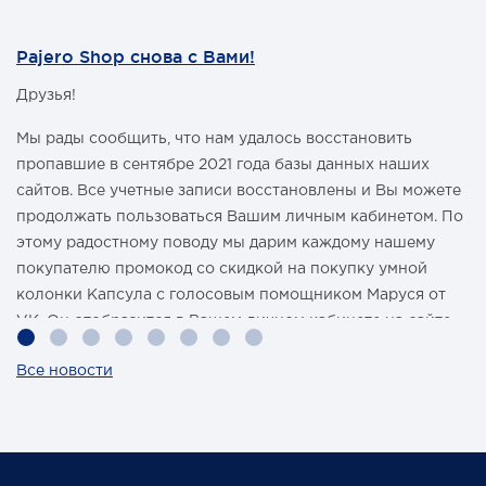
Pajero Shop снова с Вами!
Друзья!
Мы рады сообщить, что нам удалось восстановить
пропавшие в сентябре 2021 года базы данных наших
сайтов. Все учетные записи восстановлены и Вы можете
продолжать пользоваться Вашим личным кабинетом. По
этому радостному поводу мы дарим каждому нашему
покупателю промокод со скидкой на покупку умной
колонки Капсула с голосовым помощником Маруся от
VK. Он отобразится в Вашем личном кабинете на сайте
магазина Pajero Shop 14 февраля.
Все новости
Также 1 марта 2022 года мы разыграем одну умную
колонку среди наших покупателей, оплативших свой
заказ в феврале этого года.