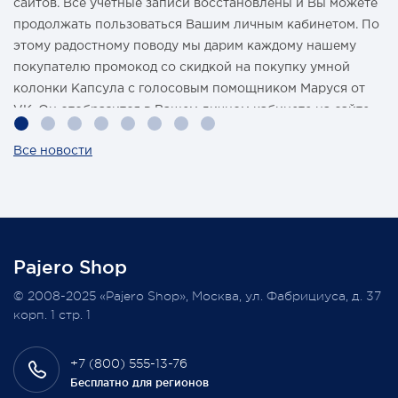
сайтов. Все учетные записи восстановлены и Вы можете
продолжать пользоваться Вашим личным кабинетом. По
этому радостному поводу мы дарим каждому нашему
покупателю промокод со скидкой на покупку умной
колонки Капсула с голосовым помощником Маруся от
VK. Он отобразится в Вашем личном кабинете на сайте
магазина Pajero Shop 14 февраля.
Все новости
Также 1 марта 2022 года мы разыграем одну умную
колонку среди наших покупателей, оплативших свой
заказ в феврале этого года.
Pajero Shop
Всегда Ваш, Pajero Shop
© 2008-2025 «Pajero Shop», Москва, ул. Фабрициуса, д. 37
3 февраля 2022
корп. 1 стр. 1
+7 (800) 555-13-76
Бесплатно для регионов