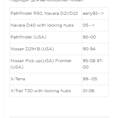
Pathfinder R50, Navara D21/D22
early92-->
Navara D40 with locking hubs
05-->
Pathfinder (USA)
90-00
Nissan D21H.B.(USA)
90-94
Nissan Pick up(USA) Frontier
95-08 97-
(USA)
00
X-Terra
99--05
X-Trail T30 with locking hubs
01-06