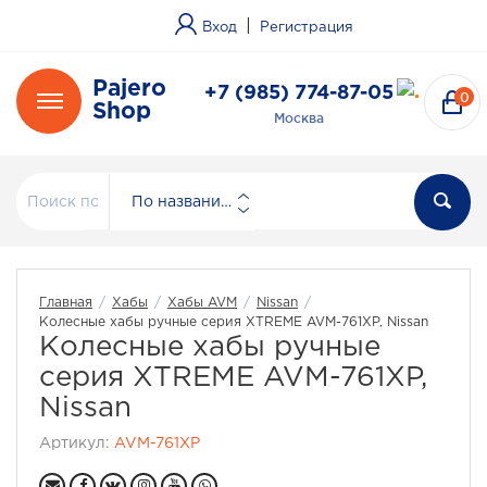
|
Вход
Регистрация
Pajero
+7 (985) 774-87-05
0
Shop
Москва
По названию
Главная
/
Хабы
/
Хабы AVM
/
Nissan
/
Колесные хабы ручные серия XTREME AVM-761XP, Nissan
Колесные хабы ручные
серия XTREME AVM-761XP,
Nissan
Артикул:
AVM-761XP