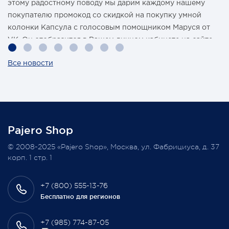
этому радостному поводу мы дарим каждому нашему
покупателю промокод со скидкой на покупку умной
колонки Капсула с голосовым помощником Маруся от
VK. Он отобразится в Вашем личном кабинете на сайте
магазина Pajero Shop 14 февраля.
Все новости
Также 1 марта 2022 года мы разыграем одну умную
колонку среди наших покупателей, оплативших свой
заказ в феврале этого года.
Pajero Shop
Всегда Ваш, Pajero Shop
© 2008-2025 «Pajero Shop», Москва, ул. Фабрициуса, д. 37
3 февраля 2022
корп. 1 стр. 1
+7 (800) 555-13-76
Бесплатно для регионов
+7 (985) 774-87-05