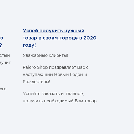
Успей получить нужный
Теперь мы
ию
товар в своем городе в 2020
WhatsApp
?
году!
Уважаемые 
астый
Уважаемые клиенты!
С сегодняш
вучит
Pajero Shop поздравляет Вас с
WhatsApp
!
наступающим Новым Годом и
Наш номер 
Рождеством!
+7 (495) 77
его
Успейте заказать и, главное,
получить необходимый Вам товар
в своём городе, ознакомившись с
графиком работы Транспортных
ли
Компаний в новогодние и
праздничные дни:
Спасибо, чт