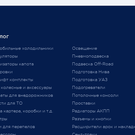
аз, но с учётом
чайшей экономической
Давайте попробуем разобра
новки, разрыва бизнес-
нужно или нет?
в международного
аба, нам приходится
Единственным документом,
лог
ть цены вновь...
подтверждающим соответст
аем признательность за то,
автомобиля требованиям
обильные холодильники
Освещение
ы выбираете нас и надежду
технического регламента
уляторы
Пневмоподвеска
льнейшее плодотворное
Таможенного союза (
ТР
ТС
изаторы капота
Подвеска Off-Road
дничество.
018/2011) «О безопасности
ровки
Подготовка Нива
колесных транспортных сре
ифт комплекты
Подготовка УАЗ
принятого Решением Комис
 колесные и аксессуары
Подогреватели
Таможенного союза от 09.12.2
jero Shop.
аты для внедорожников
№ 877 (с изменениями)
Потолочные консоли
явля
 2021
«
Одобрение Типа Транспорт
сти для ТО
Проставки
Средства
»
(
далее –
ОТТС).
 картера, коробки и т.д.
Радиаторы АКПП
тры
Разъемы и кнопки
После прохождения всех
и для перепелов
Расширители арок и наклад
испытаний и проверок на
ессоры
Сенд-траки