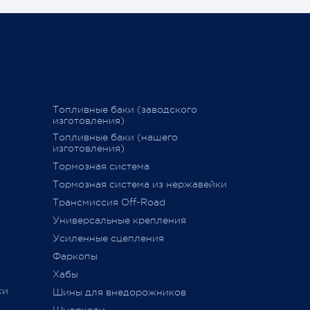
становитьс
График последних отправок
ться
"Деловыми линиями"
Ваш Pajero 
График последних отправок
25 февраля 
"Желдорэкспедицией"
вие
График последних отправок "ПЭК"
Топливные баки (заводского
изготовления)
15 декабря 2020
Топливные баки (нашего
изготовления)
Тормозная система
дств»
,
Тормозная система из нержавейки
сии
011 г.
Трансмиссия Off-Road
ется
Универсальные крепления
ного
Усиленные сцепления
Фаркопы
Хабы
ки
Шины для внедорожников