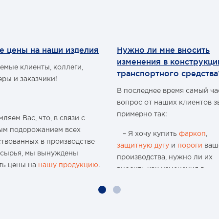
е цены на наши изделия
Нужно ли мне вносить
изменения в конструкц
емые клиенты, коллеги,
транспортного средства
еры и заказчики!
В последнее время самый ч
вопрос от наших клиентов з
примерно так:
ляем Вас, что, в связи с
ым подорожанием всех
– Я хочу купить
фаркоп
,
ствованных в производстве
защитную дугу
и
пороги
ваш
 сырья, мы вынуждены
производства, нужно ли их
ть цены на
нашу продукцию
.
вносить как изменения в
конструкцию транспортного
ю 15-и летнюю историю
средства и что мне будет, ес
 организации и
меня остановят сотрудники
водства мы поднимали цены
ГИБДД?