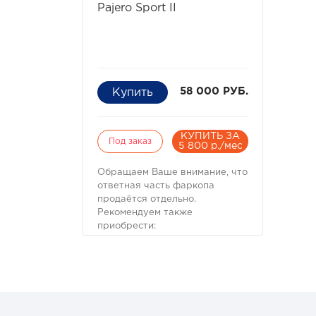
Pajero Sport II
58 000 РУБ.
КУПИТЬ ЗА
Под заказ
5 800 р./мес
Обращаем Ваше внимание, что
ответная часть фаркопа
продаётся отдельно.
Рекомендуем также
приобрести:
Вставка фаркопа под квадрат
50х50 мм Комплект: вставка,
шар, палец
Универсальная подножка для
быстрого доступа к крыше
автомобиля