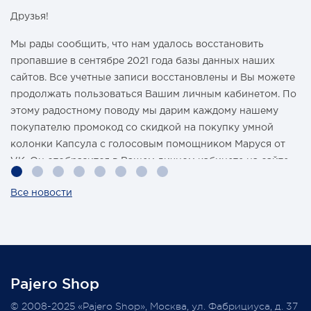
Друзья!
Мы рады сообщить, что нам удалось восстановить
пропавшие в сентябре 2021 года базы данных наших
сайтов. Все учетные записи восстановлены и Вы можете
продолжать пользоваться Вашим личным кабинетом. По
этому радостному поводу мы дарим каждому нашему
покупателю промокод со скидкой на покупку умной
колонки Капсула с голосовым помощником Маруся от
VK. Он отобразится в Вашем личном кабинете на сайте
магазина Pajero Shop 14 февраля.
Все новости
Также 1 марта 2022 года мы разыграем одну умную
колонку среди наших покупателей, оплативших свой
заказ в феврале этого года.
Pajero Shop
Всегда Ваш, Pajero Shop
© 2008-2025 «Pajero Shop», Москва, ул. Фабрициуса, д. 37
3 февраля 2022