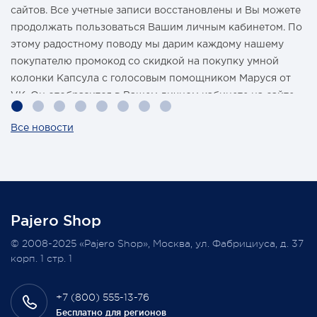
сайтов. Все учетные записи восстановлены и Вы можете
продолжать пользоваться Вашим личным кабинетом. По
этому радостному поводу мы дарим каждому нашему
покупателю промокод со скидкой на покупку умной
колонки Капсула с голосовым помощником Маруся от
VK. Он отобразится в Вашем личном кабинете на сайте
магазина Pajero Shop 14 февраля.
Все новости
Также 1 марта 2022 года мы разыграем одну умную
колонку среди наших покупателей, оплативших свой
заказ в феврале этого года.
Pajero Shop
Всегда Ваш, Pajero Shop
© 2008-2025 «Pajero Shop», Москва, ул. Фабрициуса, д. 37
3 февраля 2022
корп. 1 стр. 1
+7 (800) 555-13-76
Бесплатно для регионов