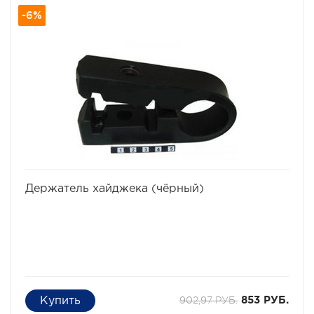
-6%
избранное
сравнить
Держатель хайджека (чёрный)
902,97 РУБ.
853 РУБ.