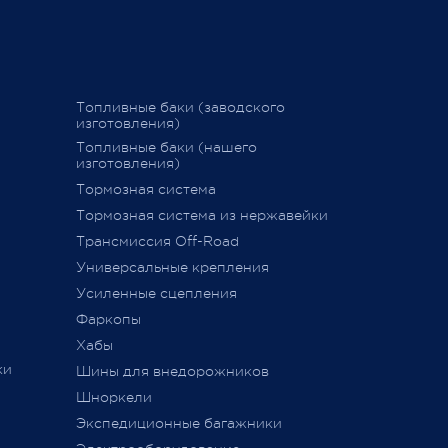
Ваш Pajero 
График последних отправок
25 февраля 
"Желдорэкспедицией"
вие
График последних отправок "ПЭК"
Топливные баки (заводского
изготовления)
15 декабря 2020
Топливные баки (нашего
изготовления)
Тормозная система
дств»
,
Тормозная система из нержавейки
сии
011 г.
Трансмиссия Off-Road
ется
Универсальные крепления
ного
Усиленные сцепления
Фаркопы
Хабы
ки
Шины для внедорожников
Шноркели
ТС
Экспедиционные багажники