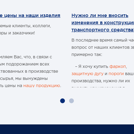
е цены на наши изделия
Нужно ли мне вносить
изменения в конструкц
емые клиенты, коллеги,
транспортного средства
еры и заказчики!
В последнее время самый ч
вопрос от наших клиентов з
примерно так:
ляем Вас, что, в связи с
ым подорожанием всех
– Я хочу купить
фаркоп
,
ствованных в производстве
защитную дугу
и
пороги
ваш
 сырья, мы вынуждены
производства, нужно ли их
ть цены на
нашу продукцию
.
вносить как изменения в
конструкцию транспортного
ю 15-и летнюю историю
средства и что мне будет, ес
 организации и
меня остановят сотрудники
водства мы поднимали цены
ГИБДД?
аз, но с учётом
чайшей экономической
Давайте попробуем разобра
новки, разрыва бизнес-