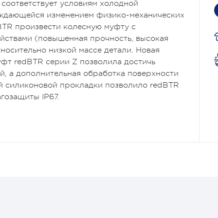
 соответствует условиям холодной
ждающейся изменением физико-механических
dBTR произвести колесную муфту с
йствами (повышенная прочность, высокая
тносительно низкой массе детали. Новая
уфт redBTR серии Z позволила достичь
й, а дополнительная обработка поверхности
й силиконовой прокладки позволило redBTR
гозащиты IP67.