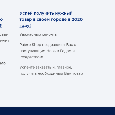
Успей получить нужный
Теперь мы
ию
товар в своем городе в 2020
WhatsApp
?
году!
Уважаемые 
астый
Уважаемые клиенты!
С сегодняш
вучит
Pajero Shop поздравляет Вас с
WhatsApp
!
наступающим Новым Годом и
Наш номер 
Рождеством!
+7 (495) 77
его
Успейте заказать и, главное,
получить необходимый Вам товар
в своём городе, ознакомившись с
графиком работы Транспортных
ли
Компаний в новогодние и
праздничные дни:
Спасибо, чт
становитьс
График последних отправок
ться
"Деловыми линиями"