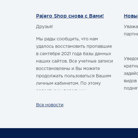
Pajero Shop снова с Вами!
Новы
Друзья!
Уважа
м Годом и
партн
Мы рады сообщить, что нам
удалось восстановить пропавшие
в сентябре 2021 года базы данных
Уведом
наших сайтов. Все учетные записи
здравить
кратн
восстановлены и Вы можете
овым Годом
задей
продолжать пользоваться Вашим
видов
личным кабинетом. По этому
подня
радостному поводу мы
ины,
дарим каждому нашему
За вс
Все новости
ных троп!
покупателю промокод со скидкой
нашей
 шины
на покупку умной колонки
произ
Капсула с голосовым помощником
лишь р
Маруся от VK. Он отобразится в
жесто
Вашем личном кабинете на сайте
обста