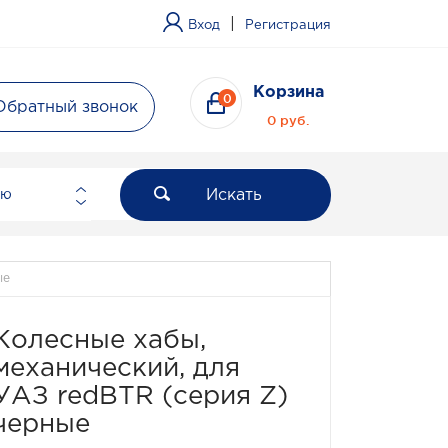
|
Вход
Регистрация
Корзина
0
Обратный звонок
0 руб.
Искать
ию
ые
Колесные хабы,
механический, для
УАЗ redBTR (серия Z)
черные