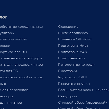
нужно или нет?
в международного
аба, нам приходится
Единственным документом,
лог
ть цены вновь...
подтверждающим соответст
аем признательность за то,
автомобиля требованиям
обильные холодильники
Освещение
ы выбираете нас и надежду
технического регламента
уляторы
Пневмоподвеска
льнейшее плодотворное
Таможенного союза (
ТР
ТС
изаторы капота
Подвеска Off-Road
дничество.
018/2011) «О безопасности
ровки
Подготовка Нива
колесных транспортных сре
ифт комплекты
Подготовка УАЗ
принятого Решением Комис
 колесные и аксессуары
Подогреватели
Таможенного союза от 09.12.2
jero Shop.
аты для внедорожников
№ 877 (с изменениями)
Потолочные консоли
явля
 2021
«
Одобрение Типа Транспорт
сти для ТО
Проставки
Средства
»
(
далее –
ОТТС).
 картера, коробки и т.д.
Радиаторы АКПП
тры
Разъемы и кнопки
После прохождения всех
и для перепелов
Расширители арок и наклад
испытаний и проверок на
ессоры
Сенд-траки
соответствие требований
ТР
 для пикапов
Силовой обвес (заводской)
018/2011
,
аккредитованным
Силовой обвес (нашего
ки
органом сертификации