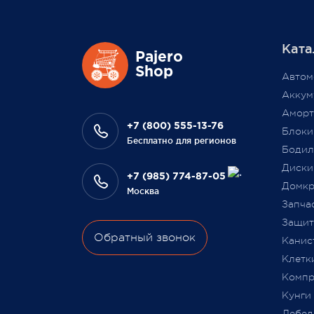
магазина Pajero Shop 14 февраля.
цикло
масшт
Ката
повыси
Также 1 марта 2022 года мы
Pajero
Выраж
Shop
разыграем одну умную колонку
Автом
что В
среди наших покупателей,
Аккум
на да
оплативших свой заказ в феврале
Аморт
сотру
этого года.
+7 (800) 555-13-76
Блоки
Бесплатно для регионов
Бодил
Всегда Ваш, Pajero Shop
Диски
Ваш Pa
+7 (985) 774-87-05
3 февраля 2022
Домкр
Москва
9 июля
Запча
Защита
Обратный звонок
Канис
Клетк
Компр
Кунги
Лебед