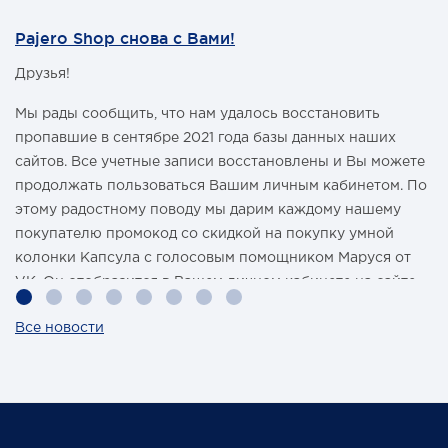
Pajero Shop снова с Вами!
Друзья!
Мы рады сообщить, что нам удалось восстановить
пропавшие в сентябре 2021 года базы данных наших
сайтов. Все учетные записи восстановлены и Вы можете
продолжать пользоваться Вашим личным кабинетом. По
этому радостному поводу мы дарим каждому нашему
покупателю промокод со скидкой на покупку умной
колонки Капсула с голосовым помощником Маруся от
VK. Он отобразится в Вашем личном кабинете на сайте
магазина Pajero Shop 14 февраля.
Все новости
Также 1 марта 2022 года мы разыграем одну умную
колонку среди наших покупателей, оплативших свой
заказ в феврале этого года.