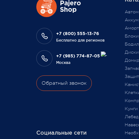
повыси
Также 1 марта 2022 года мы
Pajero
Выраж
Shop
разыграем одну умную колонку
Автом
что В
среди наших покупателей,
Аккум
на да
оплативших свой заказ в феврале
Аморт
сотру
этого года.
+7 (800) 555-13-76
Блоки
Бесплатно для регионов
Бодил
Всегда Ваш, Pajero Shop
Диски
Ваш Pa
+7 (985) 774-87-05
3 февраля 2022
Домкр
Москва
9 июля
Запча
Защита
Обратный звонок
Канис
Клетк
Компр
Кунги
Лебед
Навес
Социальные сети
Необх