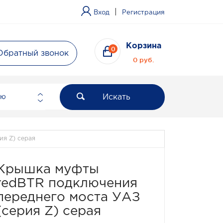
|
Вход
Регистрация
Корзина
0
Обратный звонок
0 руб.
Искать
ию
ия Z) серая
Крышка муфты
redBTR подключения
переднего моста УАЗ
(серия Z) серая