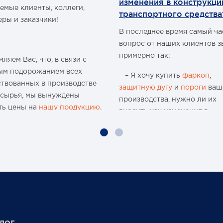
изменения в конструкц
емые клиенты, коллеги,
транспортного средства
еры и заказчики!
В последнее время самый ч
вопрос от наших клиентов з
примерно так:
ляем Вас, что, в связи с
ым подорожанием всех
– Я хочу купить
фаркоп
,
ствованных в производстве
защитную дугу
и
пороги
ваш
 сырья, мы вынуждены
производства, нужно ли их
ть цены на
нашу продукцию
.
вносить как изменения в
конструкцию транспортного
ю 15-и летнюю историю
средства и что мне будет, ес
 организации и
меня остановят сотрудники
водства мы поднимали цены
ГИБДД?
аз, но с учётом
чайшей экономической
Давайте попробуем разобра
новки, разрыва бизнес-
нужно или нет?
в международного
аба, нам приходится
Единственным документом,
лог