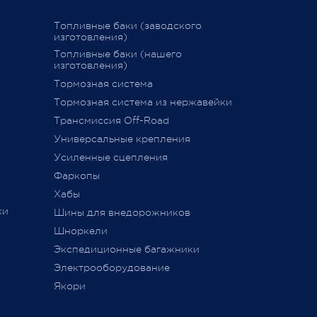
вие
График последних отправок "ПЭК"
Топливные баки (заводского
изготовления)
15 декабря 2020
Топливные баки (нашего
изготовления)
Тормозная система
дств»
,
Тормозная система из нержавейки
сии
011 г.
Трансмиссия Off-Road
ется
Универсальные крепления
ного
Усиленные сцепления
Фаркопы
Хабы
ки
Шины для внедорожников
Шноркели
ТС
Экспедиционные багажники
Электрооборудование
Якори
ь,