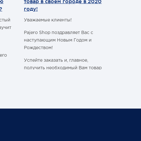
ию
товар в своем городе в 2020
WhatsApp
?
году!
Уважаемые 
астый
Уважаемые клиенты!
С сегодняш
вучит
Pajero Shop поздравляет Вас с
WhatsApp
!
наступающим Новым Годом и
Наш номер 
Рождеством!
+7 (495) 77
его
Успейте заказать и, главное,
получить необходимый Вам товар
в своём городе, ознакомившись с
графиком работы Транспортных
ли
Компаний в новогодние и
праздничные дни:
Спасибо, чт
становитьс
График последних отправок
ться
"Деловыми линиями"
Ваш Pajero 
График последних отправок
25 февраля 
"Желдорэкспедицией"