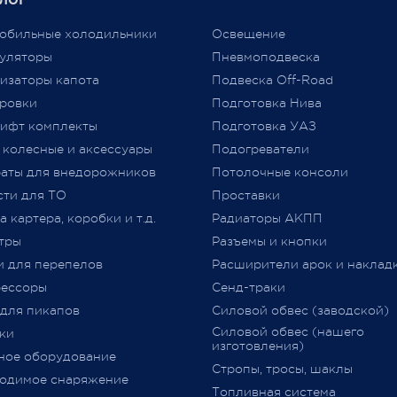
ть цены вновь...
подтверждающим соответст
аем признательность за то,
автомобиля требованиям
обильные холодильники
Освещение
ы выбираете нас и надежду
технического регламента
уляторы
Пневмоподвеска
льнейшее плодотворное
Таможенного союза (
ТР
ТС
изаторы капота
Подвеска Off-Road
дничество.
018/2011) «О безопасности
ровки
Подготовка Нива
колесных транспортных сре
ифт комплекты
Подготовка УАЗ
принятого Решением Комис
 колесные и аксессуары
Подогреватели
Таможенного союза от 09.12.2
jero Shop.
аты для внедорожников
№ 877 (с изменениями)
Потолочные консоли
явля
 2021
«
Одобрение Типа Транспорт
сти для ТО
Проставки
Средства
»
(
далее –
ОТТС).
 картера, коробки и т.д.
Радиаторы АКПП
тры
Разъемы и кнопки
После прохождения всех
и для перепелов
Расширители арок и наклад
испытаний и проверок на
ессоры
Сенд-траки
соответствие требований
ТР
 для пикапов
Силовой обвес (заводской)
018/2011
,
аккредитованным
Силовой обвес (нашего
ки
органом сертификации
изготовления)
ное оборудование
оформляется
ОТТС
на
Стропы, тросы, шаклы
определённую марку и модел
одимое снаряжение
Топливная система