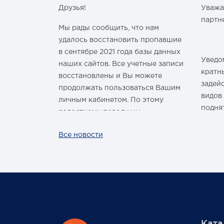
Друзья!
Уважа
м Годом и
партн
Мы рады сообщить, что нам
удалось восстановить пропавшие
в сентябре 2021 года базы данных
Уведом
наших сайтов. Все учетные записи
здравить
кратн
восстановлены и Вы можете
овым Годом
задей
продолжать пользоваться Вашим
видов
личным кабинетом. По этому
подня
радостному поводу мы
ины,
дарим каждому нашему
За вс
Все новости
ных троп!
покупателю промокод со скидкой
нашей
 шины
на покупку умной колонки
произ
Капсула с голосовым помощником
лишь р
Маруся от VK. Он отобразится в
жесто
Вашем личном кабинете на сайте
обста
магазина Pajero Shop 14 февраля.
цикло
масшт
Ката