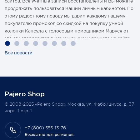
сайтов. Все учетные записи восстановлены и Вы можете
продолжать пользоваться Вашим личным кабинетом. По
этому радостному поводу мы дарим каждому нашему
покупателю промокод со скидкой на покупку умной
колонки Капсула с голосовым помощником Маруся от
VK. Он отобразится в Вашем личном кабинете на сайте
магазина Pajero Shop 14 февраля.
Все новости
Также 1 марта 2022 года мы разыграем одну умную
колонку среди наших покупателей, оплативших свой
заказ в феврале этого года.
Pajero Shop
Всегда Ваш, Pajero Shop
© 2008-2025 «Pajero Shop», Москва, ул. Фабрициуса, д. 37
3 февраля 2022
корп. 1 стр. 1
+7 (800) 555-13-76
Бесплатно для регионов