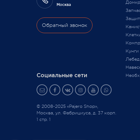
Домкр
Москва
9 июля
Запча
Защита
Обратный звонок
Канис
Клетк
Компр
Кунги
Лебед
Навес
Социальные сети
Необх
© 2008-2025 «Pajero Shop»,
Москва, ул. Фабрициуса, д. 37 корп.
1 стр. 1