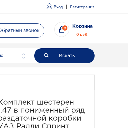
|
Вход
Регистрация
Корзина
0
Обратный звонок
0 руб.
Искать
ию
Комплект шестерен
1.47 в пониженный ряд
раздаточной коробки
УАЗ Ралли Спринт