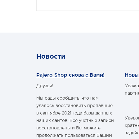
Новости
Pajero Shop снова с Вами!
Новы
Друзья!
Уважа
м Годом и
партн
Мы рады сообщить, что нам
удалось восстановить пропавшие
в сентябре 2021 года базы данных
Уведом
наших сайтов. Все учетные записи
здравить
кратн
восстановлены и Вы можете
овым Годом
задей
продолжать пользоваться Вашим