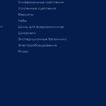
ется
Универсальные крепления
ного
Усиленные сцепления
Фаркопы
Хабы
ки
Шины для внедорожников
Шноркели
ТС
Экспедиционные багажники
Электрооборудование
Якори
ь,
а
занием
ие,
ли не