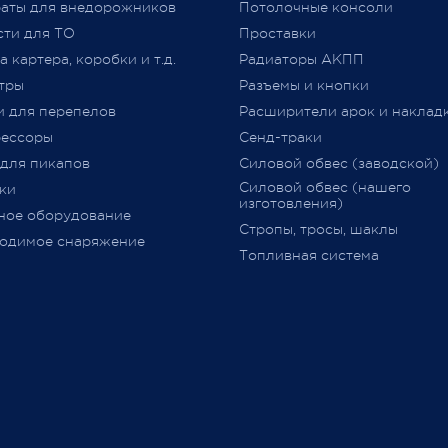
аты для внедорожников
№ 877 (с изменениями)
Потолочные консоли
явля
 2021
«
Одобрение Типа Транспорт
сти для ТО
Проставки
Средства
»
(
далее –
ОТТС).
 картера, коробки и т.д.
Радиаторы АКПП
тры
Разъемы и кнопки
После прохождения всех
и для перепелов
Расширители арок и наклад
испытаний и проверок на
ессоры
Сенд-траки
соответствие требований
ТР
 для пикапов
Силовой обвес (заводской)
018/2011
,
аккредитованным
Силовой обвес (нашего
ки
органом сертификации
изготовления)
ное оборудование
оформляется
ОТТС
на
Стропы, тросы, шаклы
определённую марку и модел
одимое снаряжение
Топливная система
данный документ
выдается н
определённую партию
транспортных средств с ука
номеров
VIN
(**********001
-
**************999) и в нем
перечислено всё оборудован
одобренное к установке (ес
установлено
при продаже