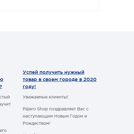
Успей получить нужный
Теперь мы
ию
товар в своем городе в 2020
WhatsApp
?
году!
Уважаемые 
астый
Уважаемые клиенты!
С сегодняш
вучит
Pajero Shop поздравляет Вас с
WhatsApp
!
наступающим Новым Годом и
Наш номер 
Рождеством!
+7 (495) 77
его