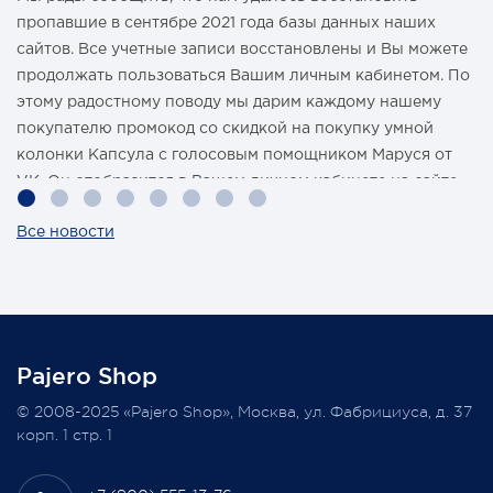
пропавшие в сентябре 2021 года базы данных наших
сайтов. Все учетные записи восстановлены и Вы можете
продолжать пользоваться Вашим личным кабинетом. По
этому радостному поводу мы дарим каждому нашему
покупателю промокод со скидкой на покупку умной
колонки Капсула с голосовым помощником Маруся от
VK. Он отобразится в Вашем личном кабинете на сайте
магазина Pajero Shop 14 февраля.
Все новости
Также 1 марта 2022 года мы разыграем одну умную
колонку среди наших покупателей, оплативших свой
заказ в феврале этого года.
Pajero Shop
Всегда Ваш, Pajero Shop
© 2008-2025 «Pajero Shop», Москва, ул. Фабрициуса, д. 37
3 февраля 2022
корп. 1 стр. 1