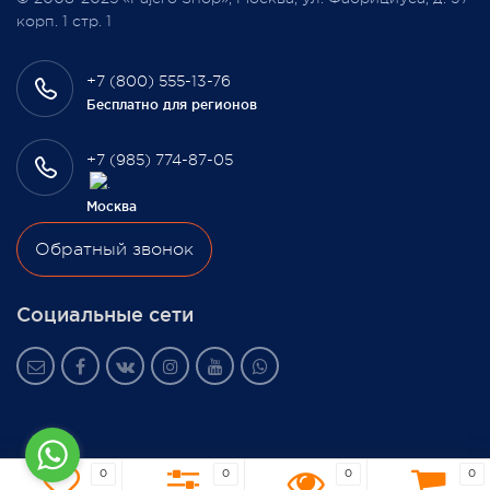
3 февраля 2022
корп. 1 стр. 1
+7 (800) 555-13-76
Бесплатно для регионов
+7 (985) 774-87-05
Москва
Обратный звонок
Социальные сети
0
0
0
0