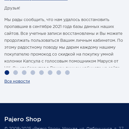
Друзья!
Мы рады сообщить, что нам удалось восстановить
пропавшие в сентябре 2021 года базы данных наших
сайтов. Все учетные записи восстановлены и Вы можете
продолжать пользоваться Вашим личным кабинетом. По
этому радостному поводу мы дарим каждому нашему
покупателю промокод со скидкой на покупку умной
колонки Капсула с голосовым помощником Маруся от
VK. Он отобразится в Вашем личном кабинете на сайте
магазина Pajero Shop 14 февраля.
Все новости
Также 1 марта 2022 года мы разыграем одну умную
колонку среди наших покупателей, оплативших свой
заказ в феврале этого года.
Pajero Shop
Всегда Ваш, Pajero Shop
© 2008-2025 «Pajero Shop», Москва, ул. Фабрициуса, д. 37