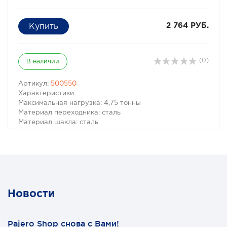
2 764 РУБ.
(0)
В наличии
Артикул:
500550
Характеристики
Максимальная нагрузка: 4,75 тонны
Материал переходника: сталь
Материал шакла: сталь
Материал сумки: синтетическая ткань
Габариты: 260х110х55 мм.
Комплектация
Переходник для фаркопа - 1 шт.
Шакл 3/4 дюйма - 1 шт.
Сумка для хранения - 1 шт.
Новости
Pajero Shop снова с Вами!