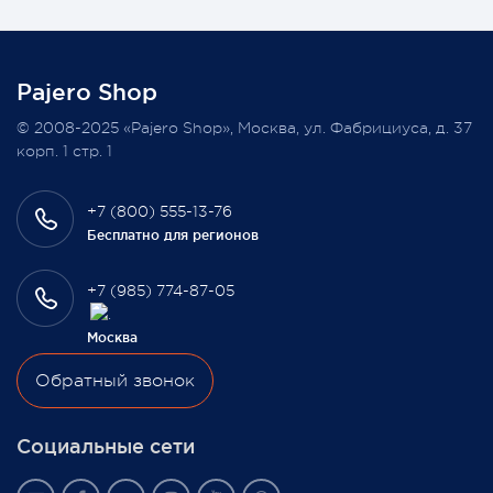
колонку среди наших покупателей, оплативших свой
заказ в феврале этого года.
Pajero Shop
Всегда Ваш, Pajero Shop
© 2008-2025 «Pajero Shop», Москва, ул. Фабрициуса, д. 37
3 февраля 2022
корп. 1 стр. 1
+7 (800) 555-13-76
Бесплатно для регионов
+7 (985) 774-87-05
Москва
Обратный звонок
Социальные сети