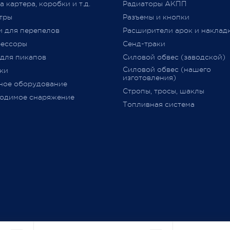
Средства
»
(
далее –
ОТТС).
 картера, коробки и т.д.
Радиаторы АКПП
тры
Разъемы и кнопки
После прохождения всех
и для перепелов
Расширители арок и наклад
испытаний и проверок на
ессоры
Сенд-траки
соответствие требований
ТР
 для пикапов
Силовой обвес (заводской)
018/2011
,
аккредитованным
Силовой обвес (нашего
ки
органом сертификации
изготовления)
ное оборудование
оформляется
ОТТС
на
Стропы, тросы, шаклы
определённую марку и модел
одимое снаряжение
Топливная система
данный документ
выдается н
определённую партию
транспортных средств с ука
номеров
VIN
(**********001
-
**************999) и в нем
перечислено всё оборудован
одобренное к установке (ес
установлено
при продаже
заводом
-
изготовителем)
и
использованию на дорогах 