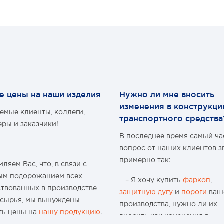
е цены на наши изделия
Нужно ли мне вносить
изменения в конструкц
емые клиенты, коллеги,
транспортного средства
еры и заказчики!
В последнее время самый ч
вопрос от наших клиентов з
примерно так:
ляем Вас, что, в связи с
ым подорожанием всех
– Я хочу купить
фаркоп
,
ствованных в производстве
защитную дугу
и
пороги
ваш
 сырья, мы вынуждены
производства, нужно ли их
ть цены на
нашу продукцию
.
вносить как изменения в