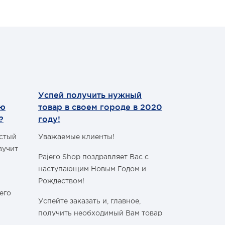
Успей получить нужный
Теперь мы
ию
товар в своем городе в 2020
WhatsApp
?
году!
Уважаемые 
астый
Уважаемые клиенты!
С сегодняш
вучит
Pajero Shop поздравляет Вас с
WhatsApp
!
наступающим Новым Годом и
Наш номер 
Рождеством!
+7 (495) 77
его
Успейте заказать и, главное,
получить необходимый Вам товар