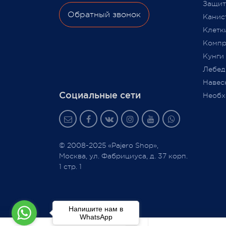
Защита
Обратный звонок
Канис
Клетк
Компр
Кунги
Лебед
Навес
Социальные сети
Необх
© 2008-2025 «Pajero Shop»,
Москва, ул. Фабрициуса, д. 37 корп.
1 стр. 1
Напишите нам в
WhatsApp