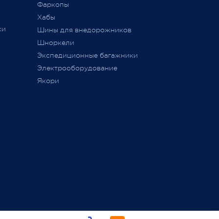
Фаркопы
Хабы
ки
Шины для внедорожников
Шноркели
ТС
Экспедиционные багажники
Электрооборудование
Якори
ь,
а
занием
ие,
ли не
общего