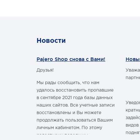
Новости
Pajero Shop снова с Вами!
Новы
Друзья!
Уважа
м Годом и
партн
Мы рады сообщить, что нам
удалось восстановить пропавшие
в сентябре 2021 года базы данных
Уведом
наших сайтов. Все учетные записи
здравить
кратн
восстановлены и Вы можете
овым Годом
задей
продолжать пользоваться Вашим
видов
личным кабинетом. По этому
подня
радостному поводу мы