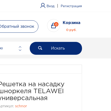
|
Вход
Регистрация
Корзина
0
Обратный звонок
0 руб.
Искать
ию
Решетка на насадку
шноркеля TELAWEI
универсальная
Артикул:
schnor