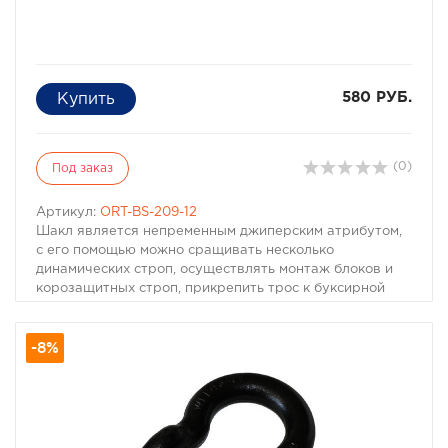
580 РУБ.
(0)
Под заказ
Артикул:
ORT-BS-209-12
Шакл является непременным джиперским атрибутом,
с его помощью можно сращивать несколько
динамических строп, осуществлять монтаж блоков и
корозащитных строп, прикрепить трос к буксирной
проушине.
Минимальное количество на машину - 2 шакла.
-8%
Шакл U-образный 4,75т со шплинтом на резбе.
Применяеться для крепления буксировочного троса к
автмобилю или соединния строп.
Рекомендуемое минимальное количество для
комплектации автомобиля - 2 шакла.
Характеристики шакла: