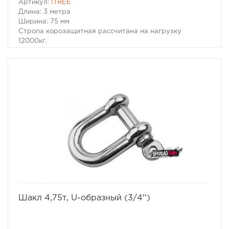
Артикул:
ITREE
Длина: 3 метра
Ширина: 75 мм
Стропа корозащитная рассчитана на нагрузку
12000кг.
Всегда используйте корозащитную стропу. Крепите
трос к стволу дерева, кусту или рукотворному якорю
только через нее. Помимо заботы о зеленых
насаждениях, эта лента позволяет избегать сильных
перегибов троса и оставляет целыми его волокна.
избранное
сравнить
Шакл 4,75т, U-образный (3/4'')