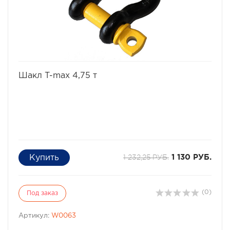
• диаметр -19мм (3/4) со шплинтом;
• рабочая нагрузка 4,75 т.
избранное
сравнить
Шакл T-max 4,75 т
1 232,25 РУБ.
1 130 РУБ.
(0)
Под заказ
Артикул:
W0063