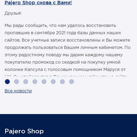
Pajero Shop снова с Вами!
Друзья!
Мы рады сообщить, что нам удалось восстановить
пропавшие в сентябре 2021 года базы данных наших
сайтов. Все учетные записи восстановлены и Вы можете
продолжать пользоваться Вашим личным кабинетом. По
этому радостному поводу мы дарим каждому нашему
покупателю промокод со скидкой на покупку умной
колонки Капсула с голосовым помощником Маруся от
VK. Он отобразится в Вашем личном кабинете на сайте
магазина Pajero Shop 14 февраля.
Все новости
Также 1 марта 2022 года мы разыграем одну умную
колонку среди наших покупателей, оплативших свой
заказ в феврале этого года.
Pajero Shop
Всегда Ваш, Pajero Shop