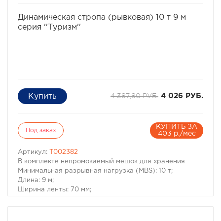
избранное
сравнить
Динамическая стропа (рывковая) 10 т 9 м
серия ''Туризм''
4 387,80 РУБ.
4 026 РУБ.
КУПИТЬ ЗА
Под заказ
403 р./мес
Артикул:
T002382
В комплекте непромокаемый мешок для хранения
Минимальная разрывная нагрузка (MBS): 10 т;
Длина: 9 м;
Ширина ленты: 70 мм;
Материал ленты: полиамид;
Защита петель: оксфорд;
Защита швов: оксфорд;