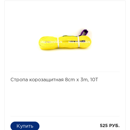
она не обладает достаточным динамическим
эффектом.
Основным показателем качества буксировочного
троса является длина и разрушающая нагрузка. Эти
показатели очень важны для безопасности движения,
поэтому при выборе буксирной стропы нужно
обязательно учитывать вес автомобиля.
Длина данной стропы 10 метров, а разрушающая
нагрузка - 10 тонн.
Ширина - 10 см
избранное
сравнить
Стропа корозащитная 8cm x 3m, 10T
525 РУБ.