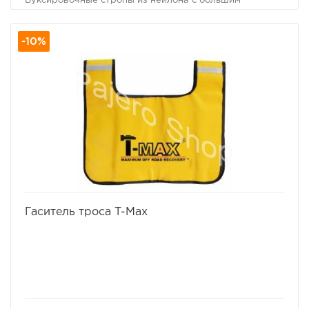
Буксировочные стропы из нейлона с большим
коэффициентом удлинения позволяют не только
буксировать неисправный автомобиль без рывков,
-10%
практически неизбежных при прослаблениях троса
при движении, но и извлечь попавший в грязевой плен
автомобиль без вреда как для застрявшего
автомобиля, так и для тягача. Несмотря на то, что в
народе эти стропы прозвали "Рывковыми" тросами,
следует помнить, что при сильном рывке даже такой
специальной динамической стропой можно повредить
неподготовленный для внедорожной эксплуатации
автомобиль и нанести увечья окружающим людям.
Разрывная нагрузка - 8 тонн.
Ширина - 6 см.
Длина - 9 метров.
избранное
сравнить
Гаситель троса T-Max