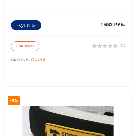
1 682 РУБ.
(0)
Под заказ
Артикул:
W0349
-6%