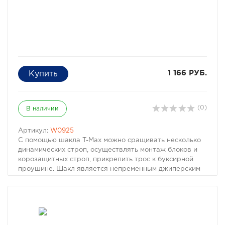
1 166 РУБ.
(0)
В наличии
Артикул:
W0925
С помощью шакла T-Max можно сращивать несколько
динамических строп, осуществлять монтаж блоков и
корозащитных строп, прикрепить трос к буксирной
проушине. Шакл является непременным джиперским
атрибутом. Минимальное количество на машину - 2
шакла.
Нагрузка, кг: 3250