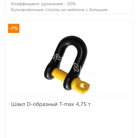
Коэффициент удленения - 20%
Буксировочные стропы из нейлона с большим
коэффициентом удлинения позволяют не только
буксировать неисправный автомобиль без рывков,
-7%
практически неизбежных при прослаблениях троса
при движении, но и извлечь попавший в грязевой плен
автомобиль без вреда как для застрявшего
автомобиля, так и для тягача. Несмотря на то, что в
народе эти стропы прозвали "Рывковыми" тросами,
следует помнить, что при сильном рывке даже такой
специальной динамической стропой можно повредить
неподготовленный для внедорожной эксплуатации
автомобиль и нанести увечья окружающим людям.
Разрывная нагрузка - 10,9 тонн.
Ширина - 8 см.
Длина - 9 метров.
избранное
сравнить
Шакл D-образный T-max 4,75 т