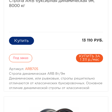
Стропа ARB буксирная динамическая 9м,
8000 кг
13 110 РУБ.
КУПИТЬ ЗА
Под заказ
1 311 р./мес
Артикул:
ARB705
Стропа динамическая ARB 8т/9м
Динамические, или рывковые, стропы решительно
отличаются от классических буксировочных. Основное
отличие динамической стропы от классической
буксировочной – в способности растягиваться и
сжиматься с довольно большой силой. Динамическая
стропа, растягиваясь, плавно накапливает энергию, а
в момент, когда напряжение доходит до
определенного критического уровня, резко