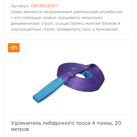
Артикул:
ORT-BS-209-1
Шакл является непременным джиперским атрибутом,
с его помощью можно сращивать несколько
динамических строп, осуществлять монтаж блоков и
корозащитных строп, прикрепить трос к буксирной
проушине.
Минимальное количество на машину - 2 шакла.
-5%
Характеристики шакла:
• диаметр -15,9мм (5/8) со шплинтом;
• рабочая нагрузка 3,25 т.
избранное
сравнить
Удлинитель лебедочного троса 4 тонны, 20
метров