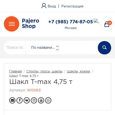
|
Вход
Регистрация
Pajero
+7 (985) 774-87-05
0
Shop
Москва
По названию
Главная
/
Стропы, тросы, шаклы
/
Шаклы, крюки
/
Шакл T-max 4,75 т
Шакл T-max 4,75 т
Артикул:
W0063