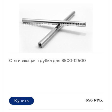
Эластичность (удлинение при нагрузке): 20%;
Исполнение: петля/петля;
Применяется для а/м массой* от 1.7 до 2.8 т;
В комплекте непромокаемый мешок для хранения.
избранное
сравнить
Стягивающая трубка для 8500-12500
656 РУБ.