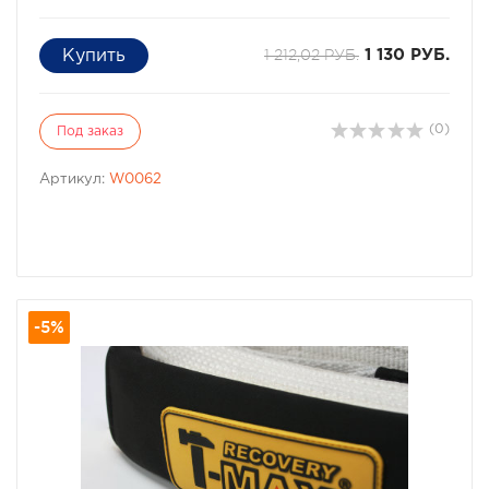
1 212,02 РУБ.
1 130 РУБ.
(0)
Под заказ
Артикул:
W0062
-5%