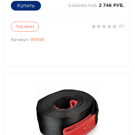
3 055,60 РУБ.
2 746 РУБ.
(0)
Под заказ
Артикул:
W0593