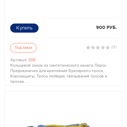
900 РУБ.
(0)
Под заказ
Артикул:
SS8
Кольцевой замок из синтетического каната Лирос.
Предназначен для крепления Буксирного троса,
Корозащиты, Троса лебёдки, связывания тросов и
прочее.
Материал 100% Dyneema
Масса – 60 Грамм
Нагрузка - 8 тонн.
Диапазон рабочих температур - 30° С ...+50°С
Внутренний диаметр образуемого кольца ~90 мм.
Диаметр каната – ~16мм (минимальное отверстие для
крепления)
Особенность и преимущества перед стальным шаклом