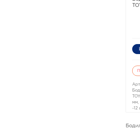
TO
П
Арт
Бод
TOY
мм,
-12
Под
Lan
Бодил
Для
пот
Мат