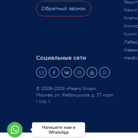
Защита
Обратный звонок
Канис
Клетк
Компр
Кунги
Лебед
Навес
Социальные сети
Необх
© 2008-2025 «Pajero Shop»,
Москва, ул. Фабрициуса, д. 37 корп.
1 стр. 1
Напишите нам в
WhatsApp