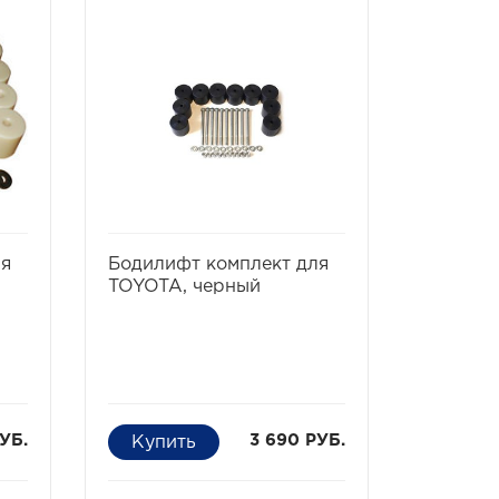
ть
избранное
сравнить
ля
Бодилифт комплект для
TOYOTA, черный
УБ.
3 690 РУБ.