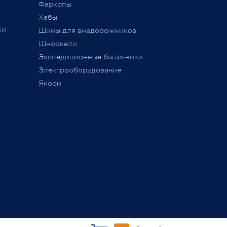
Фаркопы
Хабы
ки
Шины для внедорожников
Шноркели
ТС
Экспедиционные багажники
Электрооборудование
Якори
ь,
а
занием
ие,
ли не
общего