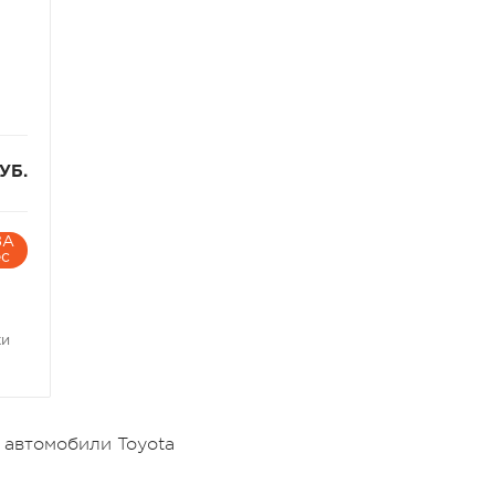
УБ.
ЗА
ес
ки
 автомобили Toyota