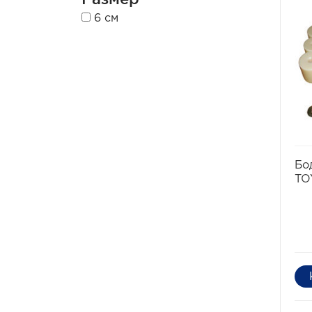
6 см
Бо
TO