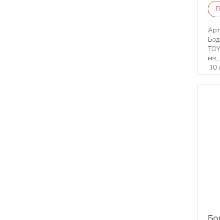
П
Арт
Бод
TOY
мм,
-10
Под
Lan
Для
пот
Бо