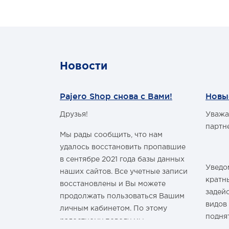
цве
Новости
Pajero Shop снова с Вами!
Новы
Друзья!
Уважа
м Годом и
партн
Мы рады сообщить, что нам
удалось восстановить пропавшие
в сентябре 2021 года базы данных
Уведом
наших сайтов. Все учетные записи
здравить
кратн
восстановлены и Вы можете
овым Годом
задей
продолжать пользоваться Вашим
видов
личным кабинетом. По этому
подня
радостному поводу мы