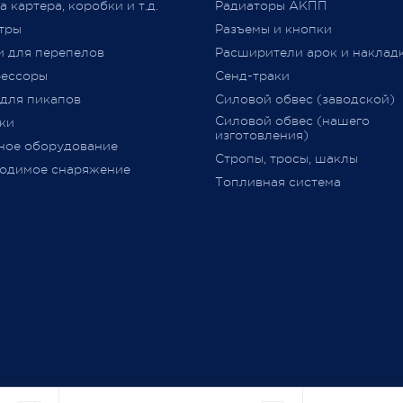
Средства
»
(
далее –
ОТТС).
 картера, коробки и т.д.
Радиаторы АКПП
тры
Разъемы и кнопки
После прохождения всех
и для перепелов
Расширители арок и наклад
испытаний и проверок на
ессоры
Сенд-траки
соответствие требований
ТР
 для пикапов
Силовой обвес (заводской)
018/2011
,
аккредитованным
Силовой обвес (нашего
ки
органом сертификации
изготовления)
ное оборудование
оформляется
ОТТС
на
Стропы, тросы, шаклы
определённую марку и модел
одимое снаряжение
Топливная система
данный документ
выдается н
определённую партию
транспортных средств с ука
номеров
VIN
(**********001
-
**************999) и в нем
перечислено всё оборудован
одобренное к установке (ес
установлено
при продаже
заводом
-
изготовителем)
и
использованию на дорогах 