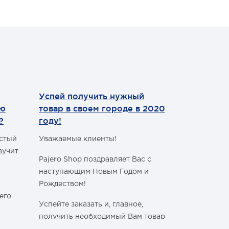
.
ся
Успей получить нужный
Теперь мы
ию
товар в своем городе в 2020
WhatsApp
?
году!
Уважаемые 
астый
Уважаемые клиенты!
С сегодняш
вучит
Pajero Shop поздравляет Вас с
WhatsApp
!
наступающим Новым Годом и
Наш номер 
Рождеством!
+7 (495) 77
его
Успейте заказать и, главное,
получить необходимый Вам товар