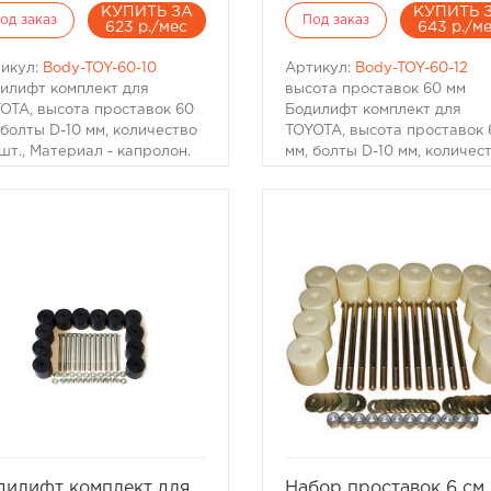
КУПИТЬ ЗА
КУПИТЬ 
од заказ
Под заказ
623 р./мес
643 р./м
икул:
Body-TOY-60-10
Артикул:
Body-TOY-60-12
илифт комплект для
высота проставок 60 мм
OTA, высота проставок 60
Бодилифт комплект для
 болты D-10 мм, количество
TOYOTA, высота проставок 
 шт., Материал - капролон.
мм, болты D-10 мм, количес
ходит для Toyota
-12 шт., Материал - капроло
dcruiser 70-й, 80-й серий.
Подходит для Toyota
 других может
Landcruiser 70-й, 80-й серий
ребоваться замена болтов.
Для других может
потребоваться замена болт
избранное
сравнить
избранное
сравни
дилифт комплект для
Набор проставок 6 см