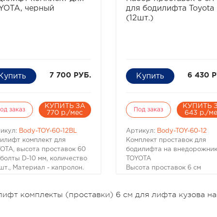
YOTA, черный
для бодилифта Toyota
(12шт.)
7 700 РУБ.
6 430 Р
КУПИТЬ ЗА
КУПИТЬ 
од заказ
Под заказ
770 р./мес
643 р./м
икул:
Body-TOY-60-12BL
Артикул:
Body-TOY-60-12
илифт комплект для
Комплект проставок для
OTA, высота проставок 60
бодилифта на внедорожни
 болты D-10 мм, количество
TOYOTA
 шт., Материал - капролон.
Высота проставок 6 см
ходит для Toyota
Диаметр болтов - 10 мм
dcruiser 70-й, 80-й серий.
Количество -12 шт.
ифт комплекты (проставки) 6 см для лифта кузова на
 других может
Материал - капролон
ребоваться замена болтов.
Бодилифт комплект для
ериал: капролон черного
TOYOTA