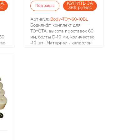
ЗА
КУПИТЬ ЗА
Под заказ
ес
369 р./мес
Артикул:
Body-TOY-60-10BL
Бодилифт комплект для
TOYOTA, высота проставок 60
60
мм, болты D-10 мм, количество
тво
-10 шт., Материал - капролон.
н.
Подходит для Toyota
Landcruiser 70-й, 80-й серий.
.
Для других может
потребоваться замена болтов.
ов.
Материал: капролон черного
цвета
ть