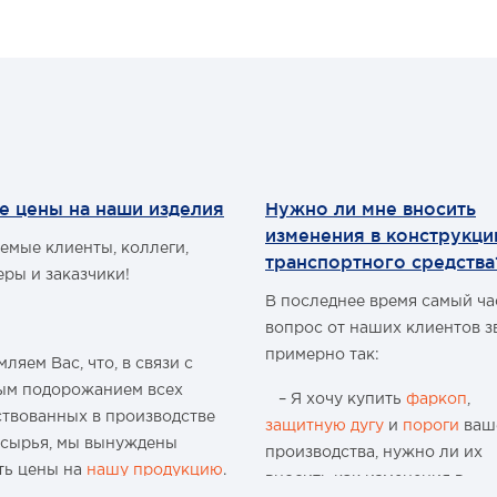
та
Высота проставок 6 см
Диаметр болтов - 10 мм
Количество -12 шт.
Материал - капролон
Подходит для Toyota
Landcruiser 70-й, 80-й серий
Для установки на другие
модели может потребовать
замена болтов.
е цены на наши изделия
Нужно ли мне вносить
изменения в конструкц
емые клиенты, коллеги,
транспортного средства
еры и заказчики!
В последнее время самый ч
вопрос от наших клиентов з
примерно так:
ляем Вас, что, в связи с
ым подорожанием всех
– Я хочу купить
фаркоп
,
ствованных в производстве
защитную дугу
и
пороги
ваш
 сырья, мы вынуждены
производства, нужно ли их
ть цены на
нашу продукцию
.
вносить как изменения в