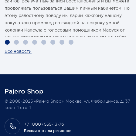
сайтов. Все учетные записи восстановлены и Вы можете
продолжать пользоваться Вашим личным кабинетом. По
этому радостному поводу мы дарим каждому нашему
покупателю промокод со скидкой на покупку умной
колонки Капсула с голосовым помощником Маруся от
VK. Он отобразится в Вашем личном кабинете на сайте
магазина Pajero Shop 14 февраля.
Все новости
Также 1 марта 2022 года мы разыграем одну умную
колонку среди наших покупателей, оплативших свой
заказ в феврале этого года.
Pajero Shop
Всегда Ваш, Pajero Shop
© 2008-2025 «Pajero Shop», Москва, ул. Фабрициуса, д. 37
3 февраля 2022
корп. 1 стр. 1
+7 (800) 555-13-76
Бесплатно для регионов