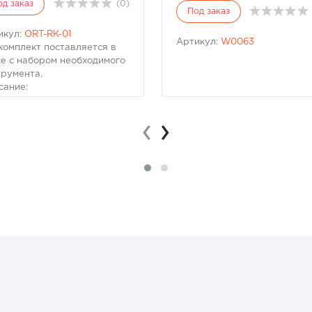
од заказ
(0)
Под заказ
икул:
ORT-RK-01
Артикул:
W0063
комплект поставляется в
се с набором необходимого
трумента.
сание:
Манометр с двойной
пазон давления
‹
›
Шило с ушком для вставки
а.
Рашпиль для зачистки
кола.
Смазка для облегчения
тажа.
Дополнительные
способления для клапанов
струмент для золотника,
асные золотники, колпачки.
Усиленный стальной
ширитель.
Самовулканизирующаяся
ты для ремонта шин 30шт