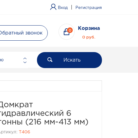
|
Вход
Регистрация
Корзина
0
Обратный звонок
0 руб.
Искать
ию
Домкрат
гидравлический 6
тонны (216 мм-413 мм)
Артикул:
T406