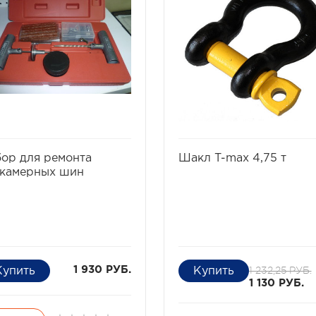
избранное
сравнить
избранное
сравнит
ор для ремонта
Шакл T-max 4,75 т
скамерных шин
1 232,25 РУБ.
1 930 РУБ.
1 130 РУБ.