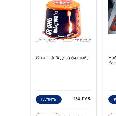
избранное
сравнить
Огонь Лебедева (малый)
Наб
бе
180 РУБ.