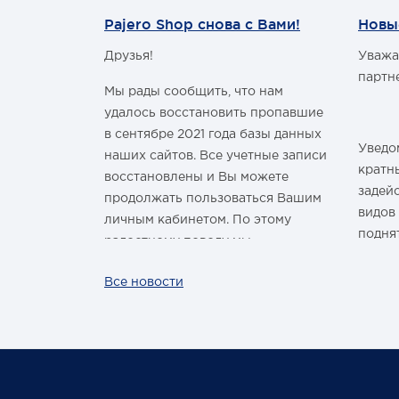
года.
8. П
«Огонь Лебедева» компактен,
Pajero Shop снова с Вами!
Новы
надежен, зажигается от одной
спички. Его по заслугам оценят
Друзья!
Уважа
м Годом и
рыбаки, охотники, туристы.
партн
- Высота пламени—0,5 м
Мы рады сообщить, что нам
- Время горения—2 часа
удалось восстановить пропавшие
- Вес—1,5 кг
в сентябре 2021 года базы данных
- Диаметр—100 мм
Уведом
- Высота—280 мм
наших сайтов. Все учетные записи
здравить
кратн
восстановлены и Вы можете
овым Годом
задей
продолжать пользоваться Вашим
видов
личным кабинетом. По этому
подня
радостному поводу мы
ины,
дарим каждому нашему
За вс
Все новости
ных троп!
покупателю промокод со скидкой
нашей
 шины
на покупку умной колонки
произ
Капсула с голосовым помощником
лишь р
Маруся от VK. Он отобразится в
жесто
Вашем личном кабинете на сайте
обста
магазина Pajero Shop 14 февраля.
цикло