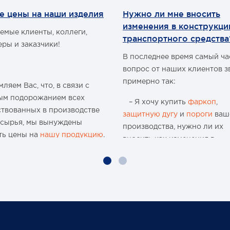
ластиковый Кейс.
е цены на наши изделия
Нужно ли мне вносить
изменения в конструкц
емые клиенты, коллеги,
транспортного средства
еры и заказчики!
В последнее время самый ч
вопрос от наших клиентов з
примерно так:
ляем Вас, что, в связи с
ым подорожанием всех
– Я хочу купить
фаркоп
,
ствованных в производстве
защитную дугу
и
пороги
ваш
 сырья, мы вынуждены
производства, нужно ли их
ть цены на
нашу продукцию
.
вносить как изменения в
конструкцию транспортного
ю 15-и летнюю историю
средства и что мне будет, ес
 организации и
меня остановят сотрудники
водства мы поднимали цены
ГИБДД?
аз, но с учётом
чайшей экономической
Давайте попробуем разобра
новки, разрыва бизнес-
нужно или нет?
в международного