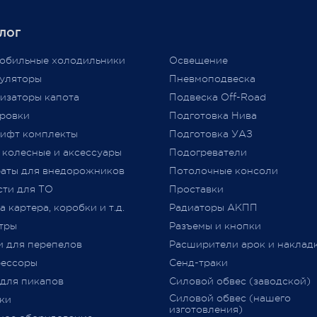
аба, нам приходится
Единственным документом,
лог
ть цены вновь...
подтверждающим соответст
аем признательность за то,
автомобиля требованиям
обильные холодильники
Освещение
ы выбираете нас и надежду
технического регламента
уляторы
Пневмоподвеска
льнейшее плодотворное
Таможенного союза (
ТР
ТС
изаторы капота
Подвеска Off-Road
дничество.
018/2011) «О безопасности
ровки
Подготовка Нива
колесных транспортных сре
ифт комплекты
Подготовка УАЗ
принятого Решением Комис
 колесные и аксессуары
Подогреватели
Таможенного союза от 09.12.2
jero Shop.
аты для внедорожников
№ 877 (с изменениями)
Потолочные консоли
явля
 2021
«
Одобрение Типа Транспорт
сти для ТО
Проставки
Средства
»
(
далее –
ОТТС).
 картера, коробки и т.д.
Радиаторы АКПП
тры
Разъемы и кнопки
После прохождения всех
и для перепелов
Расширители арок и наклад
испытаний и проверок на
ессоры
Сенд-траки
соответствие требований
ТР
 для пикапов
Силовой обвес (заводской)
018/2011
,
аккредитованным
Силовой обвес (нашего
ки
органом сертификации
изготовления)
оформляется
ОТТС
на