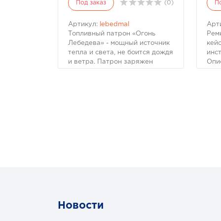
Под заказ
(0)
П
Артикул:
lebedmal
Арт
Топливный патрон «Огонь
Рем
Лебедева» - мощный источник
кей
тепла и света, не боится дождя
инс
и ветра. Патрон заряжен
Опи
твердым топливом
1. 
(парафином), его можно
диа
транспортировать и хранить в
2. 
любом положении.
жгут
Использовать только на
3. 
открытом воздухе или в
про
больших хорошо
4. 
проветриваемых помещениях.
мон
Назначение:
5. 
- Лучистый обогрев
при
- Освещение
- ин
- Быстрое приготовление пищи
зап
в походных условиях
6. 
- Обогрев и свет при
рас
аварийных и спасательных
7. 
Новости
работах в холодное время
жгу