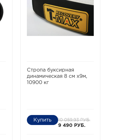
ь
избранное
сравнить
избра
Стропа буксирная
Компресс
динамическая 8 см х9м,
внедорож
10900 кг
R17
10 059,93 РУБ.
9 490 РУБ.