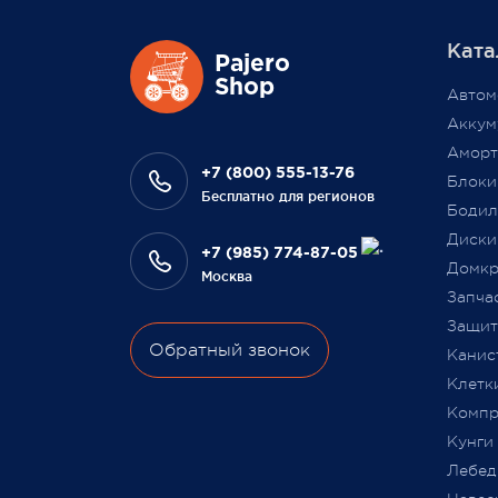
масшт
Ката
повыси
Также 1 марта 2022 года мы
Pajero
Выраж
Shop
разыграем одну умную колонку
Автом
что В
среди наших покупателей,
Аккум
на да
оплативших свой заказ в феврале
Аморт
сотру
этого года.
+7 (800) 555-13-76
Блоки
Бесплатно для регионов
Бодил
Всегда Ваш, Pajero Shop
Диски
Ваш Pa
+7 (985) 774-87-05
3 февраля 2022
Домкр
Москва
9 июля
Запча
Защита
Обратный звонок
Канис
Клетк
Компр
Кунги
Лебед