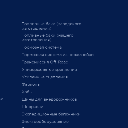
40 мин.
График последних отправок
Производите
25 февраля 
"Желдорэкспедицией"
вие
Рабочая те
+80°С
График последних отправок "ПЭК"
Топливные баки (заводского
Масса: 3,5 к
изготовления)
Комплект п
15 декабря 2020
Топливные баки (нашего
автокомпре
изготовления)
насоса):
Насос порш
Тормозная система
дств»
,
Автоматиче
Тормозная система из нержавейки
сии
защиты от 
011 г.
Трансмиссия Off-Road
Высокоточн
манометр
ется
Универсальные крепления
Универсаль
ного
Усиленные сцепления
удлинитель 
Фаркопы
Спускной кл
Встроенный
Хабы
предохрани
ки
Шины для внедорожников
Удобная су
автомобиль
Шноркели
ТС
(насоса)
Экспедиционные багажники
Электрооборудование