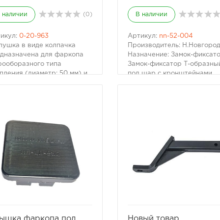
 наличии
(0)
В наличии
икул:
0-20-963
Артикул:
nn-52-004
лушка в виде колпачка
Производитель: Н.Новгоро
дназначена для фаркопа
Назначение: Замок-фиксат
ооборазного типа
Замок-фиксатор Т-образны
пления (диаметр: 50 мм) и
под шар с кронштейнами.
дохраняет замок фаркопа
Внедорожные автомобили 
попадания влаги и грязи.
иная подобная техника
шка прочно фиксируется
эксплуатируется в
фаркопе благодаря
экстремальных условиях, а
стичности и упругости
потому особую важность
ериала.
приобретает внимание даж
ащена фиксатором,
мелочам. Уже на этапе
орый практически
производства существует
лючает вероятность потери
возможность заложить
лушки.
необходимые детали. Так,
говечней резиновых
специальные замки смогут
логов. Устойчива к
предотвращать открытие
ессивным средам, в том
крышек багажника или кап
ле: к нефтесодержащим
при резких толчках или
избранное
сравнить
избранное
сравни
дуктам, к озону,
ударах.
ышка фаркопа под
Новый товар