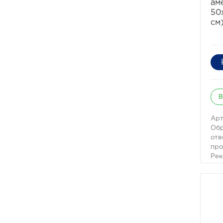
ам
50
см
В
Арт
Обр
отв
про
Рек
при
Вст
50х
шар
Уни
быс
авт