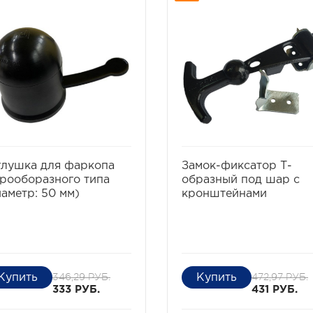
избранное
сравнить
избранное
сравни
глушка для фаркопа
Замок-фиксатор Т-
рооборазного типа
образный под шар с
иаметр: 50 мм)
кронштейнами
346,29 РУБ.
472,97 РУБ.
333 РУБ.
431 РУБ.