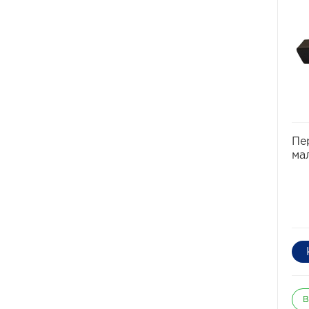
Мех
уст
Уни
вод
сце
Кол
кре
Пе
ма
В