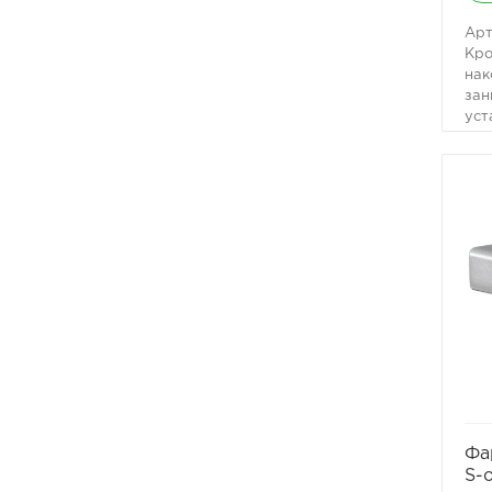
Арт
Кро
нак
зан
уст
Фа
S-