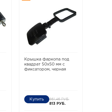
ть
избранное
сравнить
Крышка фаркопа под
квадрат 50х50 мм с
фиксатором, черная
861,46 РУБ.
813 РУБ.