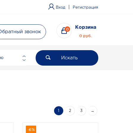
|
Вход
Регистрация
Корзина
0
Обратный звонок
0 руб.
Искать
ию
1
2
3
→
-6%