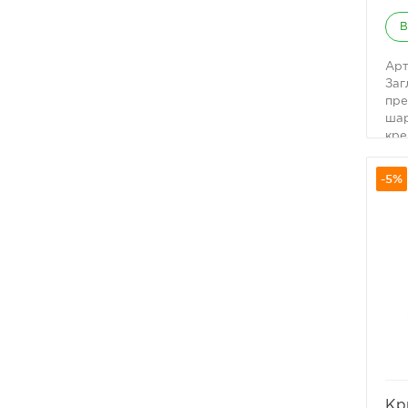
В
Арт
Заг
пре
шар
кре
пре
от 
-5%
Кры
на 
эла
мат
Осн
кот
иск
заг
Дол
ана
агр
чис
про
Кр