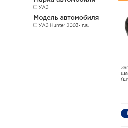
УАЗ
Модель автомобиля
УАЗ Hunter 2003- г.в.
За
ша
(д