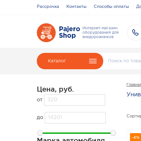
Рассрочка
Контакты
Способы оплаты
До
Pajero
Интернет-магазин
оборудования для
Shop
внедорожников
Каталог
Главна
Цена, руб.
Унив
от
Сортир
до
-4%
Марка автомобиля