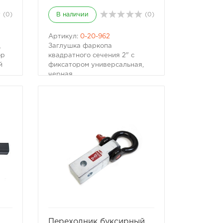
(0)
В наличии
(0)
Артикул:
0-20-962
д
Заглушка фаркопа
ор
квадратного сечения 2" с
й
фиксатором универсальная,
черная.
и
Размер: 50 х 50 мм
(стандартный для
американских фаркопов).
Состоит из двух деталей.
Материал: полиуретан.
е к
Обращаем Ваше внимание, что
ответная часть фаркопа
продаётся отдельно.
Рекомендуем также
приобрести:
Вставка фаркопа под квадрат
50х50 мм Комплект: вставка,
ота
шар, палец
Универсальная подножка для
ть
избранное
сравнить
быстрого доступа к крыше
Переходник буксирный