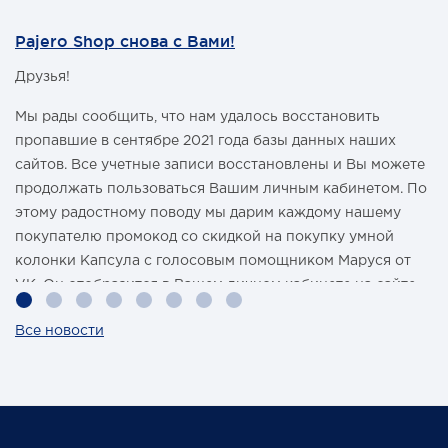
Pajero Shop снова с Вами!
Друзья!
Мы рады сообщить, что нам удалось восстановить
пропавшие в сентябре 2021 года базы данных наших
сайтов. Все учетные записи восстановлены и Вы можете
продолжать пользоваться Вашим личным кабинетом. По
этому радостному поводу мы дарим каждому нашему
покупателю промокод со скидкой на покупку умной
колонки Капсула с голосовым помощником Маруся от
VK. Он отобразится в Вашем личном кабинете на сайте
магазина Pajero Shop 14 февраля.
Все новости
Также 1 марта 2022 года мы разыграем одну умную
колонку среди наших покупателей, оплативших свой
заказ в феврале этого года.