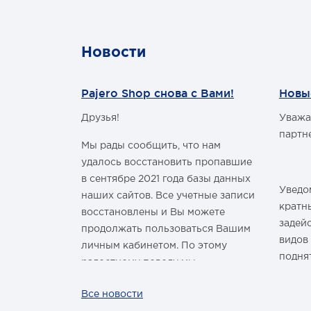
Новости
Pajero Shop снова с Вами!
Новы
Друзья!
Уважа
м Годом и
партн
Мы рады сообщить, что нам
удалось восстановить пропавшие
в сентябре 2021 года базы данных
Уведом
наших сайтов. Все учетные записи
здравить
кратн
восстановлены и Вы можете
овым Годом
задей
продолжать пользоваться Вашим
видов
личным кабинетом. По этому
подня
радостному поводу мы
ины,
дарим каждому нашему
За вс
Все новости
ных троп!
покупателю промокод со скидкой
нашей