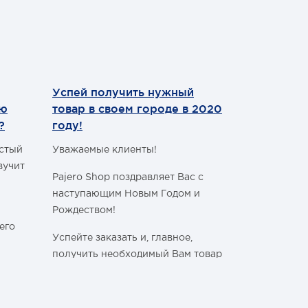
Успей получить нужный
Теперь мы
ию
товар в своем городе в 2020
WhatsApp
?
году!
Уважаемые 
астый
Уважаемые клиенты!
С сегодняш
вучит
Pajero Shop поздравляет Вас с
WhatsApp
!
наступающим Новым Годом и
Наш номер 
Рождеством!
+7 (495) 77
его
Успейте заказать и, главное,
получить необходимый Вам товар
в своём городе, ознакомившись с
графиком работы Транспортных
ли
Компаний в новогодние и