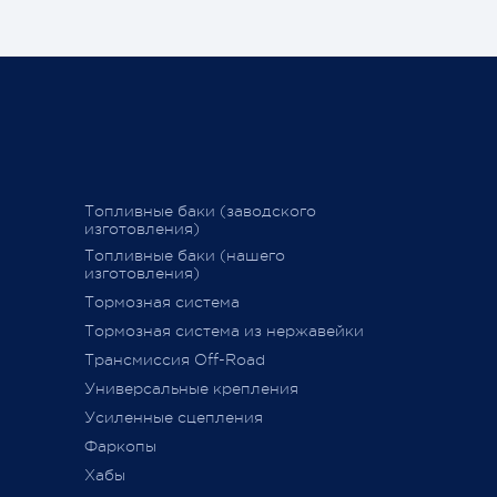
праздничные дни:
Спасибо, чт
становитьс
График последних отправок
ться
"Деловыми линиями"
Ваш Pajero 
График последних отправок
25 февраля 
"Желдорэкспедицией"
вие
График последних отправок "ПЭК"
Топливные баки (заводского
изготовления)
15 декабря 2020
Топливные баки (нашего
изготовления)
Тормозная система
дств»
,
Тормозная система из нержавейки
сии
011 г.
Трансмиссия Off-Road
ется
Универсальные крепления
ного
Усиленные сцепления
Фаркопы
Хабы