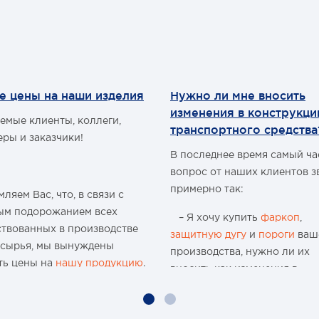
е цены на наши изделия
Нужно ли мне вносить
изменения в конструкц
емые клиенты, коллеги,
транспортного средства
еры и заказчики!
В последнее время самый ч
вопрос от наших клиентов з
примерно так:
ляем Вас, что, в связи с
ым подорожанием всех
– Я хочу купить
фаркоп
,
ствованных в производстве
защитную дугу
и
пороги
ваш
 сырья, мы вынуждены
производства, нужно ли их
ть цены на
нашу продукцию
.
вносить как изменения в
конструкцию транспортного
ю 15-и летнюю историю
средства и что мне будет, ес
 организации и