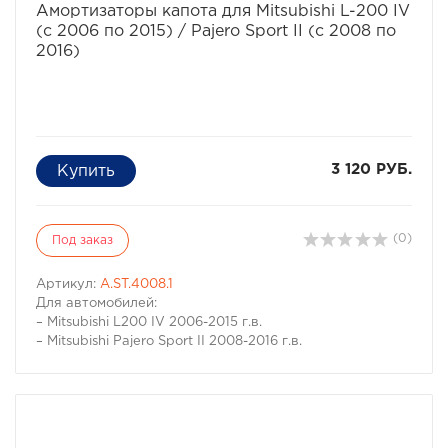
обеспечивает надежность и безупречный внешний
Амортизаторы капота для Mitsubishi L-200 IV
вид, отсутствие коррозии на весь срок эксплуатации
(с 2006 по 2015) / Pajero Sport II (с 2008 по
автомобиля.
2016)
3 120 РУБ.
(0)
Под заказ
Артикул:
A.ST.4008.1
Для автомобилей:
– Mitsubishi L200 IV 2006-2015 г.в.
– Mitsubishi Pajero Sport II 2008-2016 г.в.