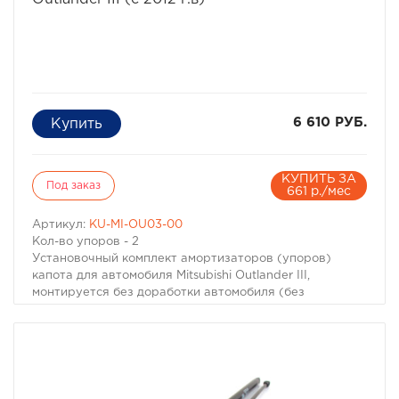
вид, отсутствие коррозии на весь срок эксплуатации
автомобиля.
6 610 РУБ.
КУПИТЬ ЗА
Под заказ
661 р./мес
Артикул:
KU-MI-OU03-00
Кол-во упоров - 2
Установочный комплект амортизаторов (упоров)
капота для автомобиля Mitsubishi Outlander III,
монтируется без доработки автомобиля (без
сверлений отверстий в кузове и капоте, без
использования заклепок) и не требует специального
обслуживания.
В комплекте есть все необходимые крепления на
которые устанавливается стойка амортизатора.
Примерное время установки комплекта 10-15 минут.