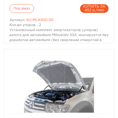
КУПИТЬ ЗА
Под заказ
452 р./мес
Артикул:
KU-MI-AX00-00
Кол-во упоров - 2
Установочный комплект амортизаторов (упоров)
капота для автомобиля Mitsubishi ASX, монтируется без
доработки автомобиля (без сверлений отверстий в
кузове и капоте, без использования заклепок) и не
требует специального обслуживания.
В комплекте есть все необходимые крепления на
которые устанавливается стойка амортизатора.
Примерное время установки комплекта 10-15 минут.
Монтаж не требует специальных знаний и навыков,
используется стандартный набор гаечных ключей и/
или торцевых головок.
Газовый упор облегчает доступ в подкапотное
пространство автомобиля - капот становится ощутимо
легче, надежно фиксируется в верхнем положении,
открыть/закрыть капот теперь можно одной рукой,
при этом сами руки и одежда остаются чистыми.
Крепления изготавливаются из стали, оцинкованы и
покрашены черной порошковой краской, что
избранное
сравнить