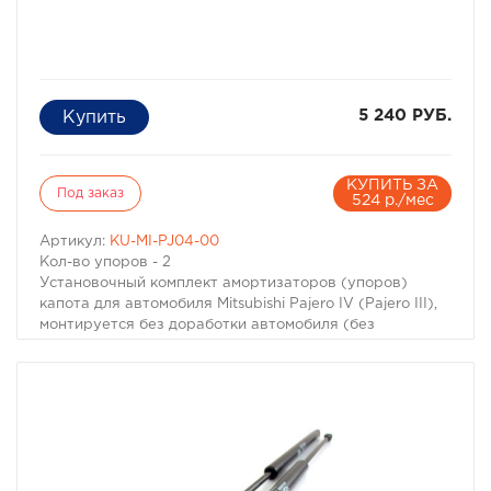
автомобиля.
5 240 РУБ.
КУПИТЬ ЗА
Под заказ
524 р./мес
Артикул:
KU-MI-PJ04-00
Кол-во упоров - 2
Установочный комплект амортизаторов (упоров)
капота для автомобиля Mitsubishi Pajero IV (Pajero III),
монтируется без доработки автомобиля (без
сверлений отверстий в кузове и капоте, без
использования заклепок) и не требует специального
обслуживания.
В комплекте есть все необходимые крепления на
которые устанавливается стойка амортизатора.
Примерное время установки комплекта 10-15 минут.
Монтаж не требует специальных знаний и навыков,