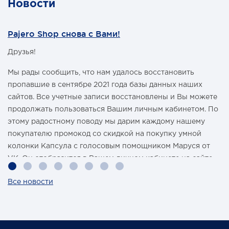
Новости
Pajero Shop снова с Вами!
Друзья!
Мы рады сообщить, что нам удалось восстановить
пропавшие в сентябре 2021 года базы данных наших
сайтов. Все учетные записи восстановлены и Вы можете
продолжать пользоваться Вашим личным кабинетом. По
этому радостному поводу мы дарим каждому нашему
покупателю промокод со скидкой на покупку умной
колонки Капсула с голосовым помощником Маруся от
VK. Он отобразится в Вашем личном кабинете на сайте
магазина Pajero Shop 14 февраля.
Все новости
Также 1 марта 2022 года мы разыграем одну умную
колонку среди наших покупателей, оплативших свой
заказ в феврале этого года.