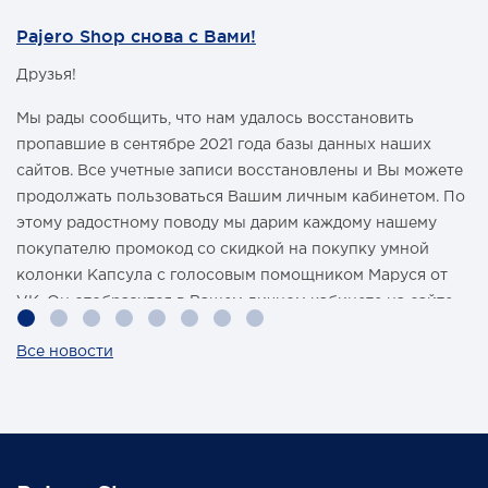
Pajero Shop снова с Вами!
Друзья!
Мы рады сообщить, что нам удалось восстановить
пропавшие в сентябре 2021 года базы данных наших
сайтов. Все учетные записи восстановлены и Вы можете
продолжать пользоваться Вашим личным кабинетом. По
этому радостному поводу мы дарим каждому нашему
покупателю промокод со скидкой на покупку умной
колонки Капсула с голосовым помощником Маруся от
VK. Он отобразится в Вашем личном кабинете на сайте
магазина Pajero Shop 14 февраля.
Все новости
Также 1 марта 2022 года мы разыграем одну умную
колонку среди наших покупателей, оплативших свой
заказ в феврале этого года.