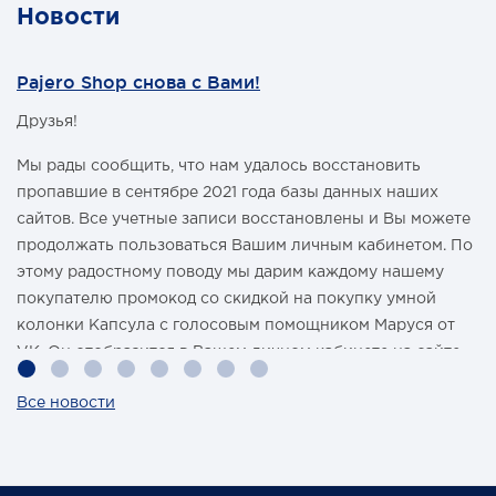
Новости
Pajero Shop снова с Вами!
Друзья!
Мы рады сообщить, что нам удалось восстановить
пропавшие в сентябре 2021 года базы данных наших
сайтов. Все учетные записи восстановлены и Вы можете
продолжать пользоваться Вашим личным кабинетом. По
этому радостному поводу мы дарим каждому нашему
покупателю промокод со скидкой на покупку умной
колонки Капсула с голосовым помощником Маруся от
VK. Он отобразится в Вашем личном кабинете на сайте
магазина Pajero Shop 14 февраля.
Все новости
Также 1 марта 2022 года мы разыграем одну умную
колонку среди наших покупателей, оплативших свой