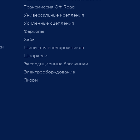
011 г.
Трансмиссия Off-Road
ется
Универсальные крепления
ного
Усиленные сцепления
Фаркопы
Хабы
ки
Шины для внедорожников
Шноркели
ТС
Экспедиционные багажники
Электрооборудование
Якори
ь,
а
занием
ие,
ли не