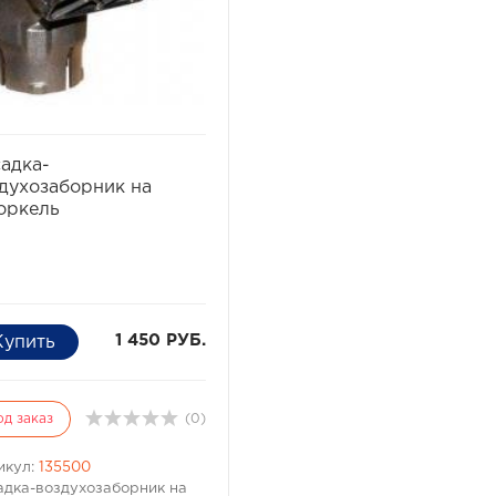
избранное
сравнить
адка-
духозаборник на
оркель
1 450 РУБ.
од заказ
(0)
икул:
135500
адка-воздухозаборник на