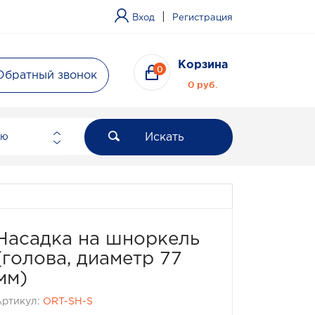
|
Вход
Регистрация
Корзина
0
Обратный звонок
0 руб.
Искать
ию
Насадка на шноркель
(голова, диаметр 77
мм)
Артикул:
ORT-SH-S