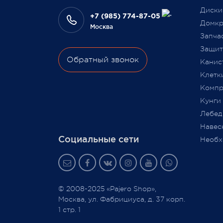
Диски
Ваш Pa
+7 (985) 774-87-05
3 февраля 2022
Домкр
Москва
9 июля
Запча
Защита
Обратный звонок
Канис
Клетк
Компр
Кунги
Лебед
Навес
Социальные сети
Необх
© 2008-2025 «Pajero Shop»,
Москва, ул. Фабрициуса, д. 37 корп.
1 стр. 1