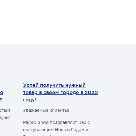
Успей получить нужный
Теперь мы
ию
товар в своем городе в 2020
WhatsApp
?
году!
Уважаемые 
астый
Уважаемые клиенты!
С сегодняш
вучит
Pajero Shop поздравляет Вас с
WhatsApp
!
наступающим Новым Годом и
Наш номер 