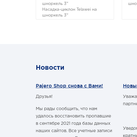
шноркель 3''
шно
Насадка-циклон Telawei на
шноркель 3''
Насадка-циклон для
предварительного отделения
твердых частиц (песка,
крупной пыли) при движении в
условиях сильной
запыленности (песчаная буря).
Устанавливается на место
штатного пластикового
Новости
воздухозаборника на и с
диаметром верхней части 3".
Pajero Shop снова с Вами!
Новы
Друзья!
Уважа
м Годом и
партн
Мы рады сообщить, что нам
удалось восстановить пропавшие
в сентябре 2021 года базы данных
Уведом
наших сайтов. Все учетные записи
здравить
кратн