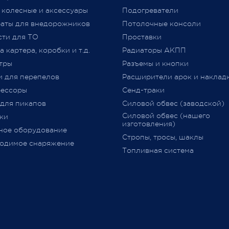
 колесные и аксессуары
Подогреватели
Таможенного союза от 09.12.2
jero Shop.
аты для внедорожников
№ 877 (с изменениями)
Потолочные консоли
явля
 2021
«
Одобрение Типа Транспорт
сти для ТО
Проставки
Средства
»
(
далее –
ОТТС).
 картера, коробки и т.д.
Радиаторы АКПП
тры
Разъемы и кнопки
После прохождения всех
и для перепелов
Расширители арок и наклад
испытаний и проверок на
ессоры
Сенд-траки
соответствие требований
ТР
 для пикапов
Силовой обвес (заводской)
018/2011
,
аккредитованным
Силовой обвес (нашего
ки
органом сертификации
изготовления)
ное оборудование
оформляется
ОТТС
на
Стропы, тросы, шаклы
определённую марку и модел
одимое снаряжение
Топливная система
данный документ
выдается н
определённую партию
транспортных средств с ука
номеров
VIN
(**********001
-
**************999) и в нем
перечислено всё оборудован
одобренное к установке (ес