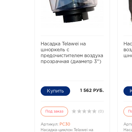
избранное
сравнить
Насадка Telawei на
Нас
шноркель с
воз
предочистителем воздуха
шн
прозрачная (диаметр 3'')
1 562 РУБ.
Под заказ
(0)
П
Артикул:
PC30
Арт
Насадка-циклон Telawei на
Нас